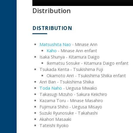
Distribution
DISTRIBUTION
Matsushita Nao
- Minase Ann
Kaho
- Minase Ann enfant
Isaka Shunya - Kitamura Daigo
Ikematsu Sosuke - Kitamura Daigo enfant
Tsukada Kenta - Tsukishima Fuji
Okamoto Anri - Tsukishima Shiika enfant
Anri Ban - Tsukishima Shiika
Toda Naho
- Uegusa Miwako
Takasugi Mizuho - Sakura Keiichiro
Kazama Toru - Minase Masahiro
Fujimura Shiho - Uegusa Misayo
Suzuki Ryunosuke - Takahashi
Akahori Masaaki
Tateishi Ryoko