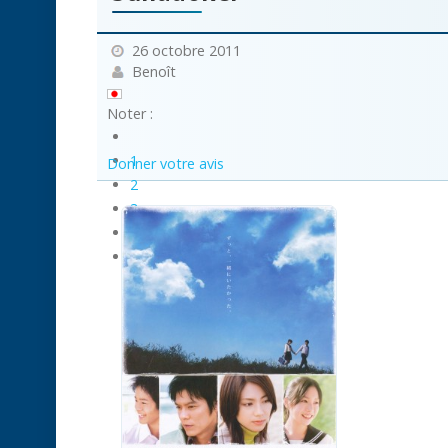
26 octobre 2011
Benoît
Noter :
1
Donner votre avis
2
3
4
5