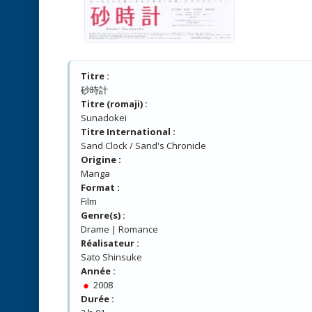
Titre :
砂時計
Titre (romaji) :
Sunadokei
Titre International :
Sand Clock / Sand's Chronicle
Origine :
Manga
Format :
Film
Genre(s) :
Drame | Romance
Réalisateur :
Sato Shinsuke
Année :
2008
Durée :