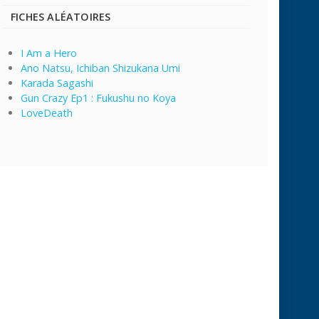
FICHES ALÉATOIRES
I Am a Hero
Ano Natsu, Ichiban Shizukana Umi
Karada Sagashi
Gun Crazy Ep1 : Fukushu no Koya
LoveDeath