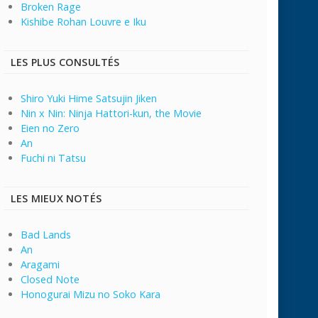
Broken Rage
Kishibe Rohan Louvre e Iku
LES PLUS CONSULTÉS
Shiro Yuki Hime Satsujin Jiken
Nin x Nin: Ninja Hattori-kun, the Movie
Eien no Zero
An
Fuchi ni Tatsu
LES MIEUX NOTÉS
Bad Lands
An
Aragami
Closed Note
Honogurai Mizu no Soko Kara