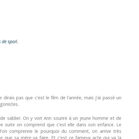
s de spoil.
 ne dirais pas que c'est le film de l'année, mais j'ai passé un
gonistes.
de sablier. On y voit Ann sourire à un jeune homme et de
 De suite on comprend que c'est elle dans son enfance. Le
l'on comprenne le pourquoi du comment, on arrive très
e que sa mère va faire. Et c'est ce fameux acte qui va la