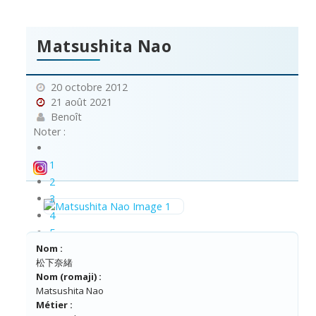
Matsushita Nao
20 octobre 2012
21 août 2021
Benoît
Noter :
1
2
3
4
5
Nom :
松下奈緒
Nom (romaji) :
Matsushita Nao
Métier :