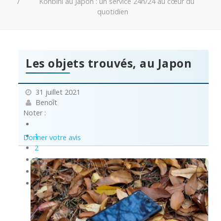
Konbini au Japon : un service 24h/24 au cœur du
quotidien
Les objets trouvés, au Japon
31 juillet 2021
Benoît
Noter :
1
Donner votre avis
2
3
4
5