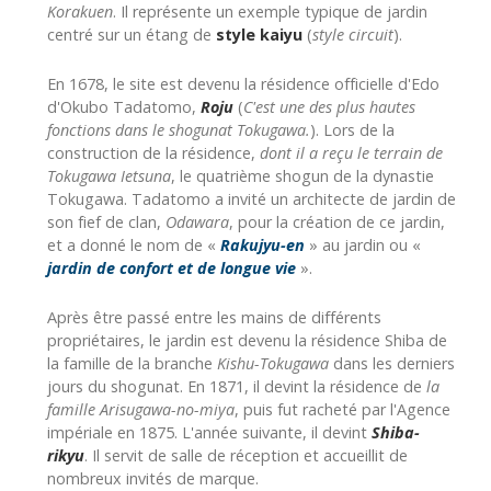
Korakuen
. Il représente un exemple typique de jardin
centré sur un étang de
style kaiyu
(
style circuit
).
En 1678, le site est devenu la résidence officielle d'Edo
d'Okubo Tadatomo,
Roju
(
C'est une des plus hautes
fonctions dans le shogunat Tokugawa.
). Lors de la
construction de la résidence,
dont il a reçu le terrain de
Tokugawa Ietsuna
, le quatrième shogun de la dynastie
Tokugawa. Tadatomo a invité un architecte de jardin de
son fief de clan,
Odawara
, pour la création de ce jardin,
et a donné le nom de «
Rakujyu-en
» au jardin ou «
jardin de confort et de longue vie
».
Après être passé entre les mains de différents
propriétaires, le jardin est devenu la résidence Shiba de
la famille de la branche
Kishu-Tokugawa
dans les derniers
jours du shogunat. En 1871, il devint la résidence de
la
famille Arisugawa-no-miya
, puis fut racheté par l'Agence
impériale en 1875. L'année suivante, il devint
Shiba-
rikyu
. Il servit de salle de réception et accueillit de
nombreux invités de marque.