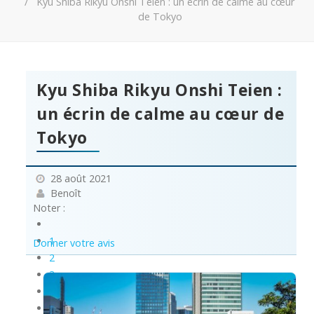
Kyu Shiba Rikyu Onshi Teien : un écrin de calme au cœur
de Tokyo
Kyu Shiba Rikyu Onshi Teien :
un écrin de calme au cœur de
Tokyo
28 août 2021
Benoît
Noter :
1
Donner votre avis
2
3
4
5