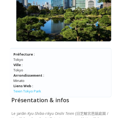
Préfecture :
Tokyo
Ville :
Tokyo
Arrondissement :
Minato
Liens Web :
Teien Tokyo Park
Présentation & infos
Le jardin
Kyu-Shiba-rikyu Onshi Teien
(旧芝離宮恩賜庭園 /