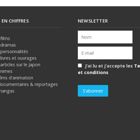
E EN CHIFFRES
NEWSLETTER
films
 dramas
 personnalités
livres et ouvrages
articles sur le Japon
J’ai lu et j’accepte les
Te
animes
et conditions
ilms d'animation
documentaires & reportages
mangas