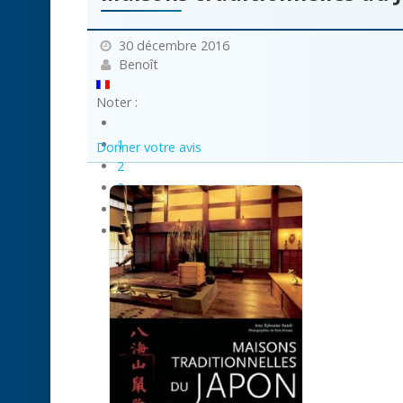
30 décembre 2016
Benoît
Noter :
1
Donner votre avis
2
3
4
5