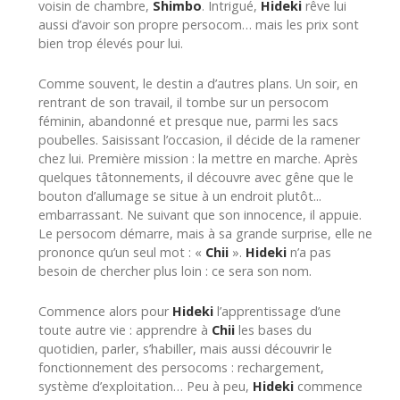
voisin de chambre,
Shimbo
. Intrigué,
Hideki
rêve lui
aussi d’avoir son propre persocom… mais les prix sont
bien trop élevés pour lui.
Comme souvent, le destin a d’autres plans. Un soir, en
rentrant de son travail, il tombe sur un persocom
féminin, abandonné et presque nue, parmi les sacs
poubelles. Saisissant l’occasion, il décide de la ramener
chez lui. Première mission : la mettre en marche. Après
quelques tâtonnements, il découvre avec gêne que le
bouton d’allumage se situe à un endroit plutôt...
embarrassant. Ne suivant que son innocence, il appuie.
Le persocom démarre, mais à sa grande surprise, elle ne
prononce qu’un seul mot : «
Chii
».
Hideki
n’a pas
besoin de chercher plus loin : ce sera son nom.
Commence alors pour
Hideki
l’apprentissage d’une
toute autre vie : apprendre à
Chii
les bases du
quotidien, parler, s’habiller, mais aussi découvrir le
fonctionnement des persocoms : rechargement,
système d’exploitation… Peu à peu,
Hideki
commence