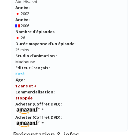
Abe Hisashi
Année :
2002
Année :
2006
Nombre d'épisodes :
26
Durée moyenne d'un épisode :
25 mins
Studio d’animation :
Madhouse
Éditeur Français :
Kazé
Âge :
12 ans et +
Commercialisation :
stoppée
Acheter (Coffret DVD) :
*
Acheter (Coffret DVD) :
*
Présentation & infos