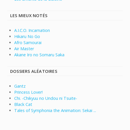
LES MIEUX NOTÉS
A.I.C.O. Incarnation
Hikaru No Go
Afro Samourai
Air Master
Akane Iro no Somaru Saka
DOSSIERS ALÉATOIRES
Gantz
Princess Lover!
Chi. -Chikyuu no Undou ni Tsuite-
Black Cat
Tales of Symphonia the Animation: Sekai ...