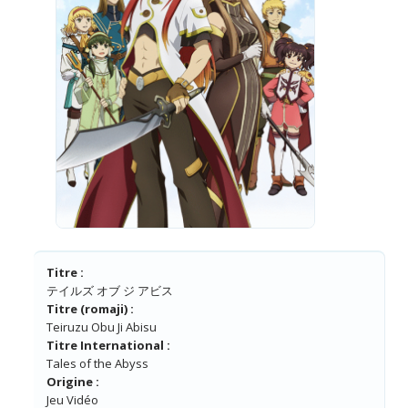
Titre :
テイルズ オブ ジ アビス
Titre (romaji) :
Teiruzu Obu Ji Abisu
Titre International :
Tales of the Abyss
Origine :
Jeu Vidéo