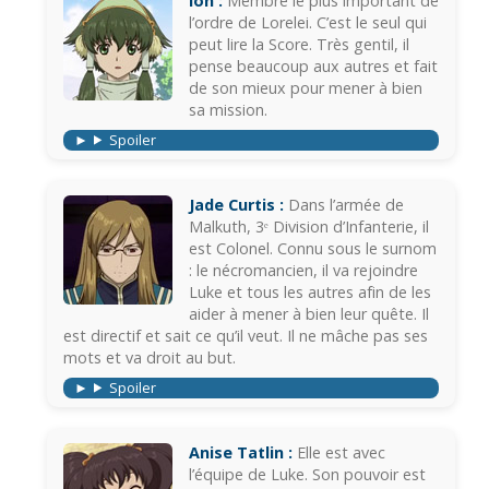
Ion :
Membre le plus important de
l’ordre de Lorelei. C’est le seul qui
peut lire la Score. Très gentil, il
pense beaucoup aux autres et fait
de son mieux pour mener à bien
sa mission.
Spoiler
Jade Curtis :
Dans l’armée de
Malkuth, 3ᵉ Division d’Infanterie, il
est Colonel. Connu sous le surnom
: le nécromancien, il va rejoindre
Luke et tous les autres afin de les
aider à mener à bien leur quête. Il
est directif et sait ce qu’il veut. Il ne mâche pas ses
mots et va droit au but.
Spoiler
Anise Tatlin :
Elle est avec
l’équipe de Luke. Son pouvoir est