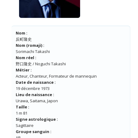
Nom :
反町隆史
Nom (romaji) :
Sorimachi Takashi
Nom réel :
野口隆史 / Noguchi Takashi
Métier :
Acteur, Chanteur, Formateur de mannequin
Date de naissance :
19 décembre 1973
Lieu de naissance :
Urawa, Saitama, Japon
Taille :
1 m 81
Signe astrologique :
Sagittaire
Groupe sanguin :
AB