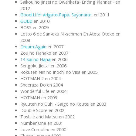
Saikou no Jinsei no Owarikata~Ending Planner~ en
2012
Good Life~Arigato,Papa. Sayonara~
en 2011
GOLD
en 2010
BOSS en 2009
Lotto 6 de San-oku Ni-senman En Ateta Otoko en
2008
Dream Again
en 2007
Zou no Hanako en 2007
14 Sai no Haha
en 2006
Sengoku Jieitai en 2006
Rokusen Nin no Inochi no Visa en 2005
HOTMAN 2 en 2004
Sheeraza Do en 2004
Wonderful Life en 2004
HOTMAN en 2003
Ryuuten no Ouhi - Saigo no Koutei en 2003
Double Score en 2002
Toshiie and Matsu en 2002
Number One en 2001
Love Complex en 2000
Cheap Love en 1999