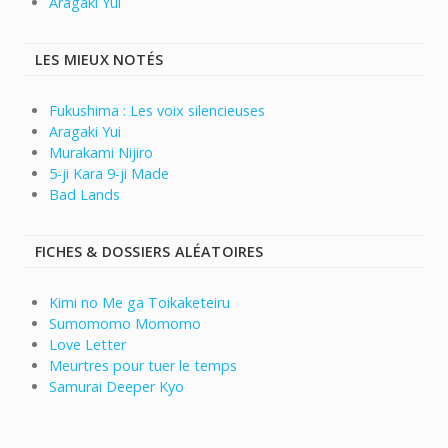
Aragaki Yui
LES MIEUX NOTÉS
Fukushima : Les voix silencieuses
Aragaki Yui
Murakami Nijiro
5-ji Kara 9-ji Made
Bad Lands
FICHES & DOSSIERS ALÉATOIRES
Kimi no Me ga Toikaketeiru
Sumomomo Momomo
Love Letter
Meurtres pour tuer le temps
Samurai Deeper Kyo