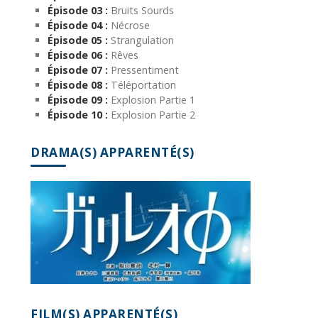
Épisode 03 :
Bruits Sourds
Épisode 04 :
Nécrose
Épisode 05 :
Strangulation
Épisode 06 :
Rêves
Épisode 07 :
Pressentiment
Épisode 08 :
Téléportation
Épisode 09 :
Explosion Partie 1
Épisode 10 :
Explosion Partie 2
DRAMA(S) APPARENTÉ(S)
FILM(S) APPARENTÉ(S)