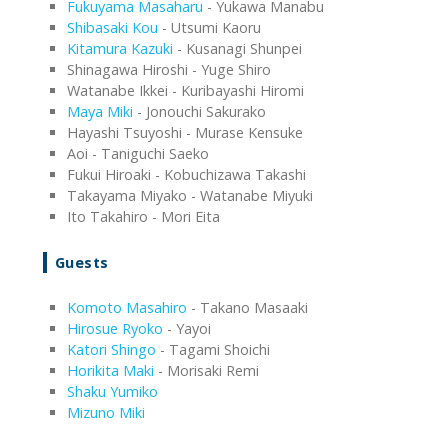
Fukuyama Masaharu
- Yukawa Manabu
Shibasaki Kou
- Utsumi Kaoru
Kitamura Kazuki
- Kusanagi Shunpei
Shinagawa Hiroshi - Yuge Shiro
Watanabe Ikkei - Kuribayashi Hiromi
Maya Miki
- Jonouchi Sakurako
Hayashi Tsuyoshi - Murase Kensuke
Aoi - Taniguchi Saeko
Fukui Hiroaki - Kobuchizawa Takashi
Takayama Miyako - Watanabe Miyuki
Ito Takahiro - Mori Eita
Guests
Komoto Masahiro
- Takano Masaaki
Hirosue Ryoko
- Yayoi
Katori Shingo
- Tagami Shoichi
Horikita Maki
- Morisaki Remi
Shaku Yumiko
Mizuno Miki