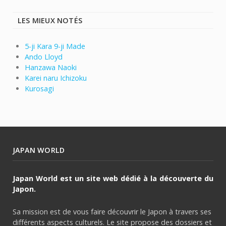
LES MIEUX NOTÉS
5-ji Kara 9-ji Made
Ando Lloyd
Hanzawa Naoki
Karei naru Ichizoku
Kurosagi
JAPAN WORLD
Japan World est un site web dédié à la découverte du
Japon.
Sa mission est de vous faire découvrir le Japon à travers ses
différents aspects culturels. Le site propose des dossiers et