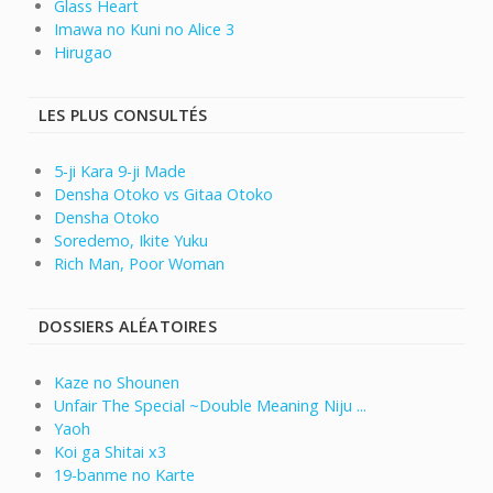
Glass Heart
Imawa no Kuni no Alice 3
Hirugao
LES PLUS CONSULTÉS
5-ji Kara 9-ji Made
Densha Otoko vs Gitaa Otoko
Densha Otoko
Soredemo, Ikite Yuku
Rich Man, Poor Woman
DOSSIERS ALÉATOIRES
Kaze no Shounen
Unfair The Special ~Double Meaning Niju ...
Yaoh
Koi ga Shitai x3
19-banme no Karte