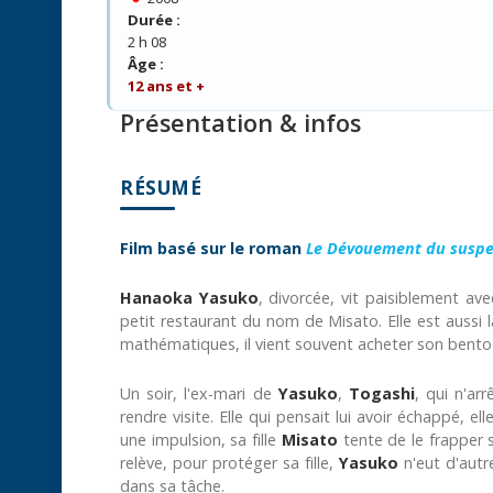
Durée :
2 h 08
Âge :
12 ans et +
Présentation & infos
RÉSUMÉ
Film basé sur le roman
Le Dévouement du suspe
Hanaoka Yasuko
, divorcée, vit paisiblement ave
petit restaurant du nom de Misato. Elle est auss
mathématiques, il vient souvent acheter son bento
Un soir, l'ex-mari de
Yasuko
,
Togashi
, qui n'ar
rendre visite. Elle qui pensait lui avoir échappé, 
une impulsion, sa fille
Misato
tente de le frapper s
relève, pour protéger sa fille,
Yasuko
n'eut d'autre
dans sa tâche.