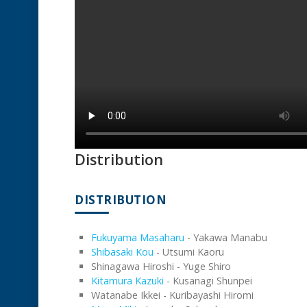
Distribution
DISTRIBUTION
Fukuyama Masaharu
- Yakawa Manabu
Shibasaki Kou
- Utsumi Kaoru
Shinagawa Hiroshi - Yuge Shiro
Kitamura Kazuki
- Kusanagi Shunpei
Watanabe Ikkei - Kuribayashi Hiromi