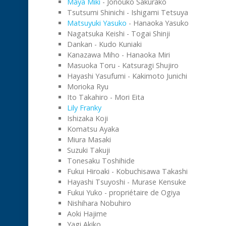
Maya Miki
- Jonouko Sakurako
Tsutsumi Shinichi - Ishigami Tetsuya
Matsuyuki Yasuko
- Hanaoka Yasuko
Nagatsuka Keishi - Togai Shinji
Dankan - Kudo Kuniaki
Kanazawa Miho - Hanaoka Miri
Masuoka Toru - Katsuragi Shujiro
Hayashi Yasufumi - Kakimoto Junichi
Morioka Ryu
Ito Takahiro - Mori Eita
Lily Franky
Ishizaka Koji
Komatsu Ayaka
Miura Masaki
Suzuki Takuji
Tonesaku Toshihide
Fukui Hiroaki - Kobuchisawa Takashi
Hayashi Tsuyoshi - Murase Kensuke
Fukui Yuko - propriétaire de Ogiya
Nishihara Nobuhiro
Aoki Hajime
Yagi Akiko