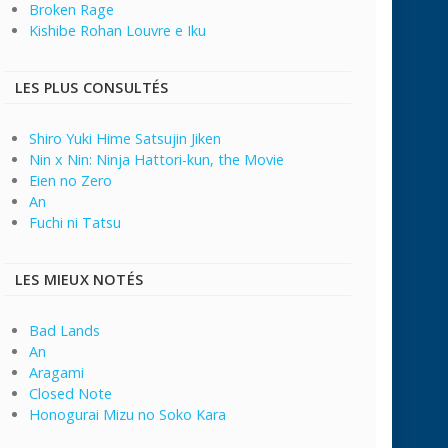
Broken Rage
Kishibe Rohan Louvre e Iku
LES PLUS CONSULTÉS
Shiro Yuki Hime Satsujin Jiken
Nin x Nin: Ninja Hattori-kun, the Movie
Eien no Zero
An
Fuchi ni Tatsu
LES MIEUX NOTÉS
Bad Lands
An
Aragami
Closed Note
Honogurai Mizu no Soko Kara