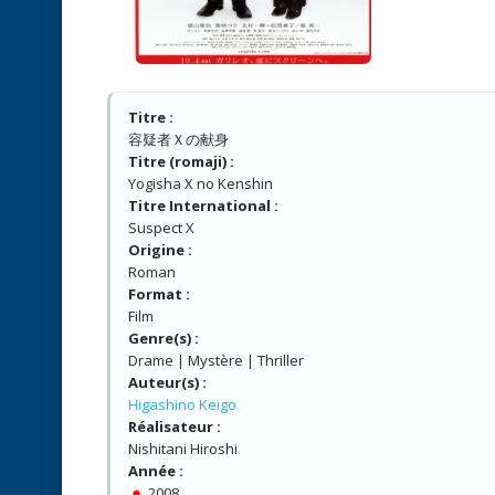
Titre :
容疑者Ｘの献身
Titre (romaji) :
Yogisha X no Kenshin
Titre International :
Suspect X
Origine :
Roman
Format :
Film
Genre(s) :
Drame | Mystère | Thriller
Auteur(s) :
Higashino Keigo
Réalisateur :
Nishitani Hiroshi
Année :
2008