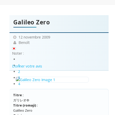
Galileo Zero
12 novembre 2009
Benoît
Noter :
1
Donner votre avis
2
3
4
5
Titre :
ガリレオΦ
Titre (romaji) :
Galileo Zero