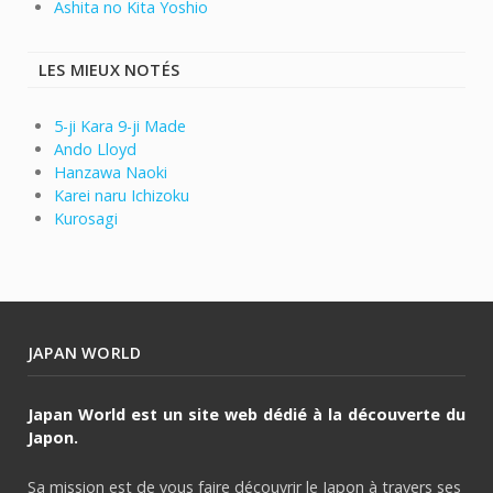
Ashita no Kita Yoshio
LES MIEUX NOTÉS
5-ji Kara 9-ji Made
Ando Lloyd
Hanzawa Naoki
Karei naru Ichizoku
Kurosagi
JAPAN WORLD
Japan World est un site web dédié à la découverte du
Japon.
Sa mission est de vous faire découvrir le Japon à travers ses