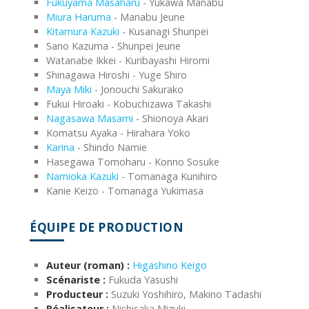
Fukuyama Masaharu
- Yukawa Manabu
Miura Haruma
- Manabu Jeune
Kitamura Kazuki
- Kusanagi Shunpei
Sano Kazuma - Shunpei Jeune
Watanabe Ikkei - Kuribayashi Hiromi
Shinagawa Hiroshi - Yuge Shiro
Maya Miki
- Jonouchi Sakurako
Fukui Hiroaki - Kobuchizawa Takashi
Nagasawa Masami
- Shionoya Akari
Komatsu Ayaka - Hirahara Yoko
Karina
- Shindo Namie
Hasegawa Tomoharu - Konno Sosuke
Namioka Kazuki
- Tomanaga Kunihiro
Kanie Keizo - Tomanaga Yukimasa
ÉQUIPE DE PRODUCTION
Auteur (roman) :
Higashino Keigo
Scénariste :
Fukuda Yasushi
Producteur :
Suzuki Yoshihiro, Makino Tadashi
Réalisateur :
Nishisaka Mizuki