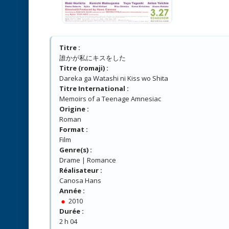
Titre :
誰かが私にキスをした
Titre (romaji) :
Dareka ga Watashi ni Kiss wo Shita
Titre International :
Memoirs of a Teenage Amnesiac
Origine :
Roman
Format :
Film
Genre(s) :
Drame | Romance
Réalisateur :
Canosa Hans
Année :
2010
Durée :
2 h 04