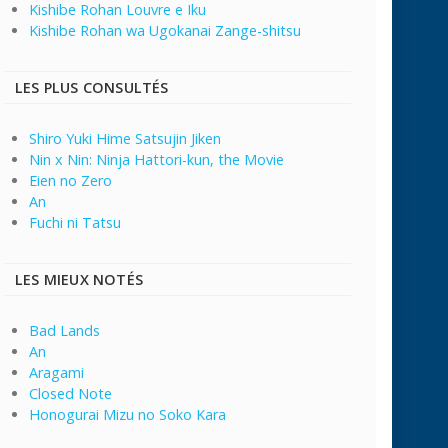
Kishibe Rohan Louvre e Iku
Kishibe Rohan wa Ugokanai Zange-shitsu
LES PLUS CONSULTÉS
Shiro Yuki Hime Satsujin Jiken
Nin x Nin: Ninja Hattori-kun, the Movie
Eien no Zero
An
Fuchi ni Tatsu
LES MIEUX NOTÉS
Bad Lands
An
Aragami
Closed Note
Honogurai Mizu no Soko Kara