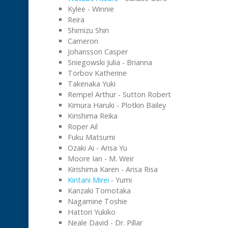
Kylee - Winnie
Reira
Shimizu Shin
Cameron
Johansson Casper
Sniegowski Julia - Brianna
Torbov Katherine
Takenaka Yuki
Rempel Arthur - Sutton Robert
Kimura Haruki - Plotkin Bailey
Kirishima Reika
Roper Ail
Fuku Matsumi
Ozaki Ai - Arisa Yu
Moore Ian - M. Weir
Kirishima Karen - Arisa Risa
Kiritani Mirei
- Yumi
Kanzaki Tomotaka
Nagamine Toshie
Hattori Yukiko
Neale David - Dr. Pillar