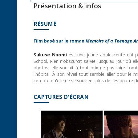
Présentation & infos
RÉSUMÉ
Film basé sur le roman
Memoirs of a Teenage A
Sukuse Naomi
est une jeune adolescente qui pa
School. Rien n’obscurcit sa vie jusqu'au jour où e
photos, elle voulait à tout prix ne pas faire to
l'hôpital. À son réveil tout semble aller pour le
compte qu'elle ne se souvient plus de ses quatre d
CAPTURES D'ÉCRAN