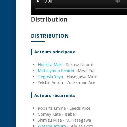
Distribution
DISTRIBUTION
Acteurs principaux
Horikita Maki
- Sukuse Naomi
Matsuyama Kenichi
- Miwa Yuji
Tegoshi Yuya
- Hasegawa Mirai
Yelchin Anton - Zuckerman Ace
Acteurs récurrents
Roberts Emma - Leeds Alice
Gorney Kate - Isabel
Shimizu Misa - M. Hasegawa
Watabe Atsuro
- Sukuse Goro