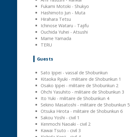
Fukami Motoki - Shukyo
Hashimoto Jun - Muta
Hirahara Tetsu
Ichinose Wataru - Tajifu
Ouchida Yuhei - Atsushi
Mame Yamada
TERU
Guests
Sato Ippei - vassal de Shobunkun
Kitaoka Ryuki - militaire de Shobunkun 1
Osako Ippei - militaire de Shobunkun 2
Ohchi Yasuhito - militaire de Shobunkun 3
Ito Yuki - militaire de Shobunkun 4
Sekino Masatoshi - militaire de Shobunkun 5
Otsuka Hirota - militaire de Shobunkun 6
Sakou Yoshi - civil 1
Kenmochi Naoaki - civil 2
Kawai Tsuto - civil 3
Kishida Kenji - civil 4