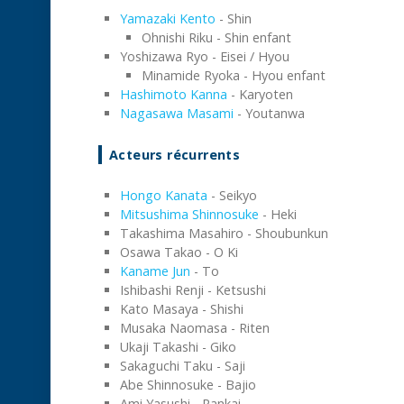
Yamazaki Kento
- Shin
Ohnishi Riku - Shin enfant
Yoshizawa Ryo - Eisei / Hyou
Minamide Ryoka - Hyou enfant
Hashimoto Kanna
- Karyoten
Nagasawa Masami
- Youtanwa
Acteurs récurrents
Hongo Kanata
- Seikyo
Mitsushima Shinnosuke
- Heki
Takashima Masahiro - Shoubunkun
Osawa Takao - O Ki
Kaname Jun
- To
Ishibashi Renji - Ketsushi
Kato Masaya - Shishi
Musaka Naomasa - Riten
Ukaji Takashi - Giko
Sakaguchi Taku - Saji
Abe Shinnosuke - Bajio
Ami Yasushi - Rankai