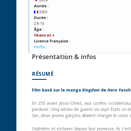
Année :
2023
Durée :
2 h 13
Âge :
16 ans et +
Licence française :
Netflix
Présentation & infos
RÉSUMÉ
Film basé sur le manga
Kingdom
de
Hara Yasuh
En 255 avant Jésus-Christ, aux confins occidentau
perdurer. Cinq siècles de guerre où sept États se d
Qin, deux jeunes garçons allaient changer le cours de
Orphelins et esclaves depuis leur jeunesse, ils s'e