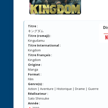
Titre :
Di
キングダム
Titre (romaji) :
Kingudamu
Titre International :
Kingdom
Titre Français :
Kingdom
Origine :
Manga
Format :
Film
Genre(s) :
Action | Aventure | Historique | Drame | Guerre
Réalisateur :
Sato Shinsuke
Année :
2019