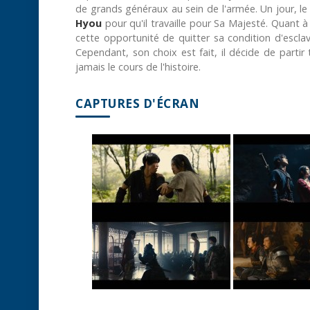
de grands généraux au sein de l'armée. Un jour, l
Hyou
pour qu'il travaille pour Sa Majesté. Quant 
cette opportunité de quitter sa condition d'esc
Cependant, son choix est fait, il décide de partir
jamais le cours de l'histoire.
CAPTURES D'ÉCRAN