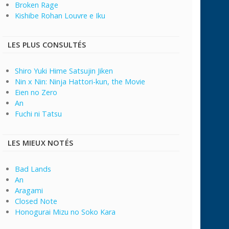
Broken Rage
Kishibe Rohan Louvre e Iku
LES PLUS CONSULTÉS
Shiro Yuki Hime Satsujin Jiken
Nin x Nin: Ninja Hattori-kun, the Movie
Eien no Zero
An
Fuchi ni Tatsu
LES MIEUX NOTÉS
Bad Lands
An
Aragami
Closed Note
Honogurai Mizu no Soko Kara