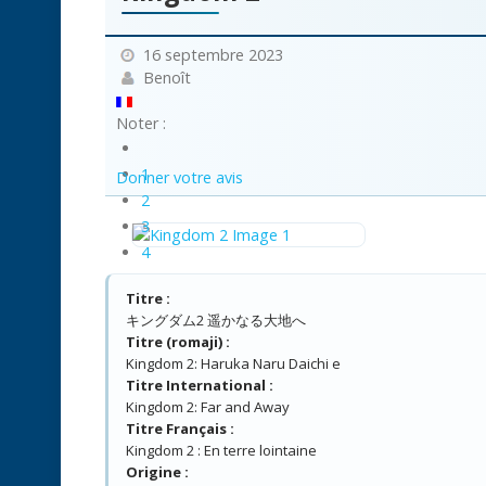
16 septembre 2023
Benoît
Noter :
1
Donner votre avis
2
3
4
5
Titre :
キングダム2 遥かなる大地へ
Titre (romaji) :
Kingdom 2: Haruka Naru Daichi e
Titre International :
Kingdom 2: Far and Away
Titre Français :
Kingdom 2 : En terre lointaine
Origine :