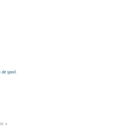
s de spoil.
t. »