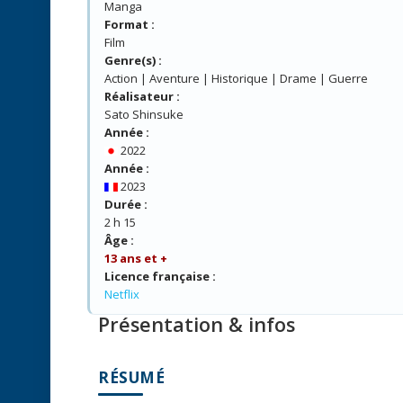
Manga
Format :
Film
Genre(s) :
Action | Aventure | Historique | Drame | Guerre
Réalisateur :
Sato Shinsuke
Année :
2022
Année :
2023
Durée :
2 h 15
Âge :
13 ans et +
Licence française :
Netflix
Présentation & infos
RÉSUMÉ