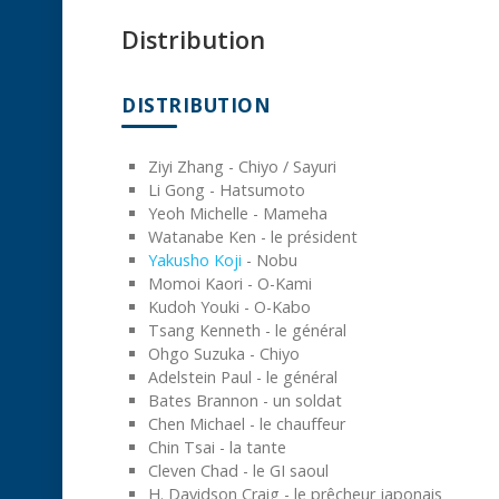
Distribution
DISTRIBUTION
Ziyi Zhang - Chiyo / Sayuri
Li Gong - Hatsumoto
Yeoh Michelle - Mameha
Watanabe Ken - le président
Yakusho Koji
- Nobu
Momoi Kaori - O-Kami
Kudoh Youki - O-Kabo
Tsang Kenneth - le général
Ohgo Suzuka - Chiyo
Adelstein Paul - le général
Bates Brannon - un soldat
Chen Michael - le chauffeur
Chin Tsai - la tante
Cleven Chad - le GI saoul
H. Davidson Craig - le prêcheur japonais