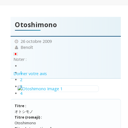
Otoshimono
26 octobre 2009
Benoît
Noter :
1
Donner votre avis
2
3
4
5
Titre :
オトシモノ
Titre (romaji) :
Otoshimono