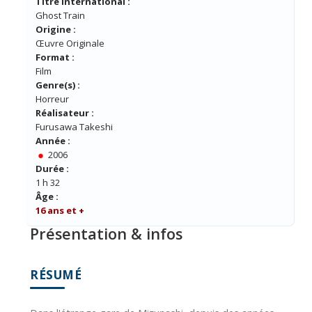
Titre International :
Ghost Train
Origine :
Œuvre Originale
Format :
Film
Genre(s) :
Horreur
Réalisateur :
Furusawa Takeshi
Année :
2006
Durée :
1 h 32
Âge :
16 ans et +
Présentation & infos
RÉSUMÉ