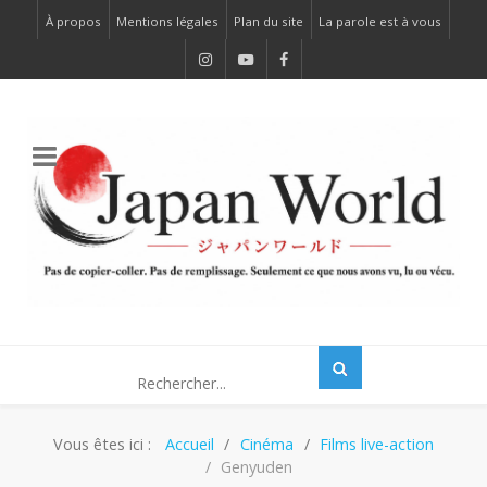
À propos
Mentions légales
Plan du site
La parole est à vous
Vous êtes ici :
Accueil
Cinéma
Films live-action
Genyuden