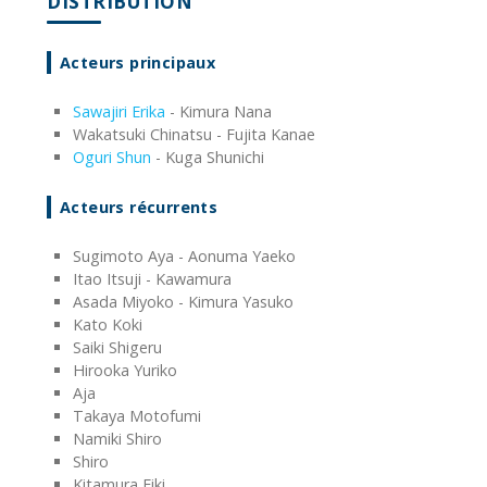
DISTRIBUTION
Acteurs principaux
Sawajiri Erika
- Kimura Nana
Wakatsuki Chinatsu - Fujita Kanae
Oguri Shun
- Kuga Shunichi
Acteurs récurrents
Sugimoto Aya - Aonuma Yaeko
Itao Itsuji - Kawamura
Asada Miyoko - Kimura Yasuko
Kato Koki
Saiki Shigeru
Hirooka Yuriko
Aja
Takaya Motofumi
Namiki Shiro
Shiro
Kitamura Eiki