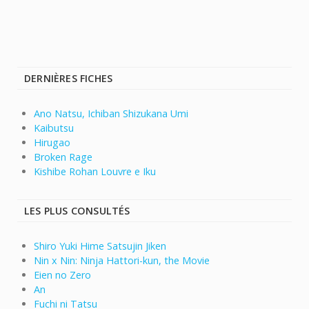
DERNIÈRES FICHES
Ano Natsu, Ichiban Shizukana Umi
Kaibutsu
Hirugao
Broken Rage
Kishibe Rohan Louvre e Iku
LES PLUS CONSULTÉS
Shiro Yuki Hime Satsujin Jiken
Nin x Nin: Ninja Hattori-kun, the Movie
Eien no Zero
An
Fuchi ni Tatsu