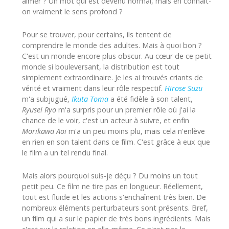
aimer ? Un mot qui est devenu normal, mais en connaît-
on vraiment le sens profond ?
Pour se trouver, pour certains, ils tentent de
comprendre le monde des adultes. Mais à quoi bon ?
C'est un monde encore plus obscur. Au cœur de ce petit
monde si bouleversant, la distribution est tout
simplement extraordinaire. Je les ai trouvés criants de
vérité et vraiment dans leur rôle respectif.
Hirose Suzu
m'a subjugué,
Ikuta Toma
a été fidèle à son talent,
Ryusei Ryo
m'a surpris pour un premier rôle où j'ai la
chance de le voir, c'est un acteur à suivre, et enfin
Morikawa Aoi
m'a un peu moins plu, mais cela n'enlève
en rien en son talent dans ce film. C'est grâce à eux que
le film a un tel rendu final.
Mais alors pourquoi suis-je déçu ? Du moins un tout
petit peu. Ce film ne tire pas en longueur. Réellement,
tout est fluide et les actions s'enchaînent très bien. De
nombreux éléments perturbateurs sont présents. Bref,
un film qui a sur le papier de très bons ingrédients. Mais