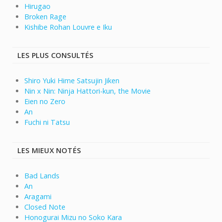
Hirugao
Broken Rage
Kishibe Rohan Louvre e Iku
LES PLUS CONSULTÉS
Shiro Yuki Hime Satsujin Jiken
Nin x Nin: Ninja Hattori-kun, the Movie
Eien no Zero
An
Fuchi ni Tatsu
LES MIEUX NOTÉS
Bad Lands
An
Aragami
Closed Note
Honogurai Mizu no Soko Kara