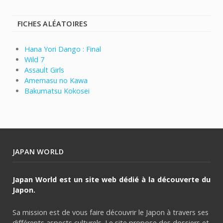
FICHES ALÉATOIRES
Hana Yori Dango : Final
Wild 7
Assault Girls
Amemasu no Kawa
Bakumatsu Kokosei
JAPAN WORLD
Japan World est un site web dédié à la découverte du
Japon.
Sa mission est de vous faire découvrir le Japon à travers ses
différents aspects culturels. Le site propose des dossiers et