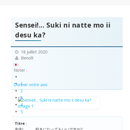
Sensei!... Suki ni natte mo ii
desu ka?
18 juillet 2020
Benoît
Noter :
1
Donner votre avis
2
3
4
5
Titre :
先生! 、、、好きになってもいいですか?