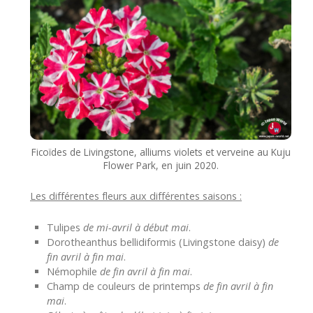
Ficoïdes de Livingstone, alliums violets et verveine au Kuju
Flower Park, en juin 2020.
Les différentes fleurs aux différentes saisons :
Tulipes
de mi-avril à début mai
.
Dorotheanthus bellidiformis (Livingstone daisy)
de
fin avril à fin mai
.
Némophile
de fin avril à fin mai
.
Champ de couleurs de printemps
de fin avril à fin
mai
.