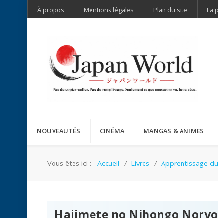
À propos
Mentions légales
Plan du site
La 
NOUVEAUTÉS
CINÉMA
MANGAS & ANIMES
Vous êtes ici :
Accueil
Livres
Apprentissage du
Hajimete no Nihongo Noryo