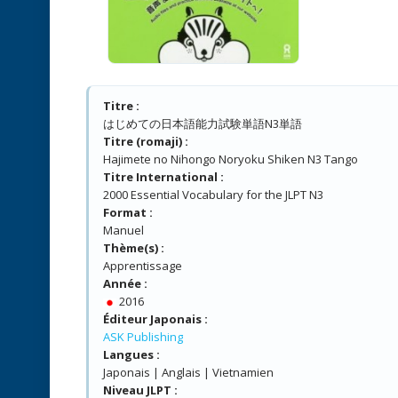
Titre :
はじめての日本語能力試験単語N3単語
Titre (romaji) :
Hajimete no Nihongo Noryoku Shiken N3 Tango
Titre International :
2000 Essential Vocabulary for the JLPT N3
Format :
Manuel
Thème(s) :
Apprentissage
Année :
2016
Éditeur Japonais :
ASK Publishing
Langues :
Japonais | Anglais | Vietnamien
Niveau JLPT :