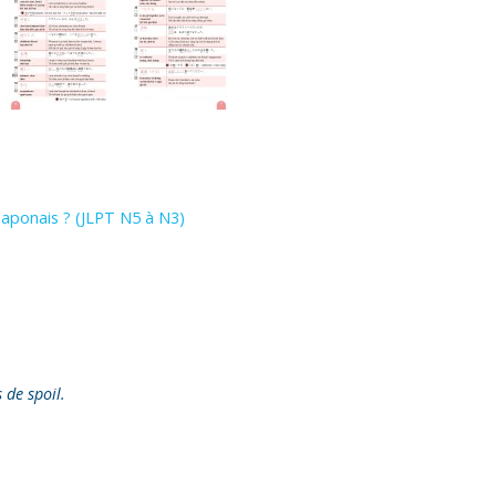
 japonais ? (JLPT N5 à N3)
s de spoil.