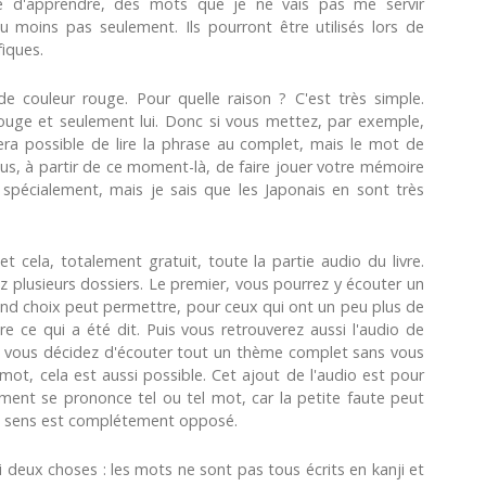
inue d'apprendre, des mots que je ne vais pas me servir
u moins pas seulement. Ils pourront être utilisés lors de
fiques.
e couleur rouge. Pour quelle raison ? C'est très simple.
rouge et seulement lui. Donc si vous mettez, par exemple,
sera possible de lire la phrase au complet, mais le mot de
vous, à partir de ce moment-là, de faire jouer votre mémoire
 spécialement, mais je sais que les Japonais en sont très
t cela, totalement gratuit, toute la partie audio du livre.
 plusieurs dossiers. Le premier, vous pourrez y écouter un
d choix peut permettre, pour ceux qui ont un peu plus de
ce qui a été dit. Puis vous retrouverez aussi l'audio de
t vous décidez d'écouter tout un thème complet sans vous
 mot, cela est aussi possible. Cet ajout de l'audio est pour
ment se prononce tel ou tel mot, car la petite faute peut
le sens est complétement opposé.
i deux choses : les mots ne sont pas tous écrits en kanji et