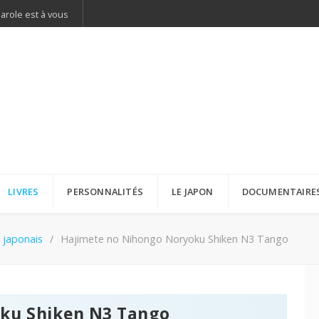
parole est à vous
LIVRES
PERSONNALITÉS
LE JAPON
DOCUMENTAIRE
 japonais
Hajimete no Nihongo Noryoku Shiken N3 Tango
ku Shiken N3 Tango