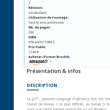
3
Révision :
Vocabulaire
Utilisation de l'ouvrage :
Seul et avec professeur
Nb. de pages :
296
ISBN :
978-4-87217-983-5
Prix Public :
1,540 ¥
Acheter (format Broché) :
*
Présentation & infos
DESCRIPTION
Le JLPT,
Japanese-Language Proficiency Test
, est l'
Classé du niveau 1, le plus difficile, au niveau 5, 
dont une partie entière consacrée au vocabulaire.