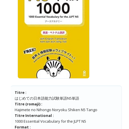
Titre :
はじめての日本語能力試験単語N5単語
Titre (romaji) :
Hajimete no Nihongo Noryoku Shiken N5 Tango
Titre International :
1000 Essential Vocabulary for the JLPT N5
Format :