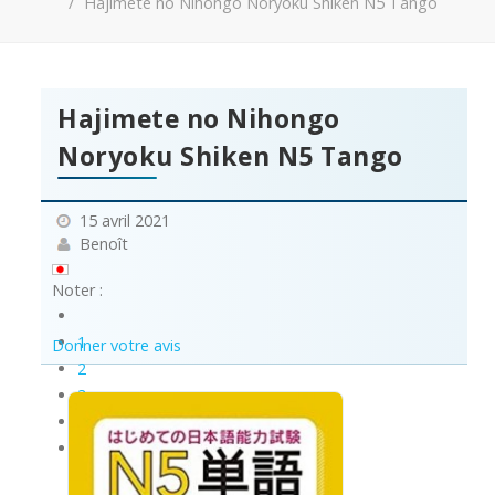
Hajimete no Nihongo Noryoku Shiken N5 Tango
Hajimete no Nihongo
Noryoku Shiken N5 Tango
15 avril 2021
Benoît
Noter :
1
Donner votre avis
2
3
4
5