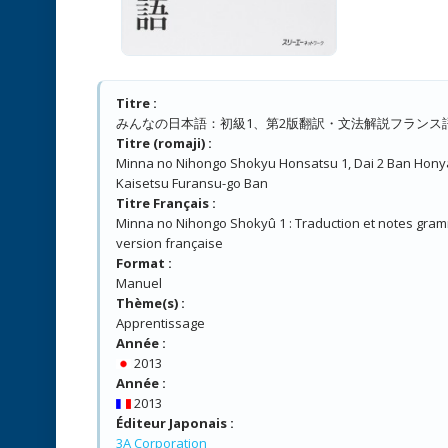
Titre :
みんなの日本語：初級1、第2版翻訳・文法解説フランス
Titre (romaji) :
Minna no Nihongo Shokyu Honsatsu 1, Dai 2 Ban Hon
Kaisetsu Furansu-go Ban
Titre Français :
Minna no Nihongo Shokyû 1 : Traduction et notes gram
version française
Format :
Manuel
Thème(s) :
Apprentissage
Année :
2013
Année :
2013
Éditeur Japonais :
3A Corporation