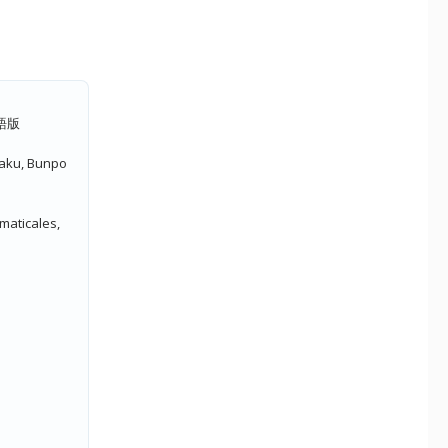
語版
yaku, Bunpo
maticales,