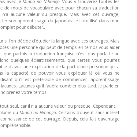
ais avec le
Minna no Nihongo
. Vous y trouverez toutes les
ste de mots de vocabulaire avec pour chacun sa traduction
 n'a aucune valeur ou presque. Mais avec cet ouvrage,
er son apprentissage du japonais. Je l'ai utilisé dans mon
 complet pour débuter..
ur si l'on décide d'étudier la langue avec ces ouvrages. Mais
 côtés une personne qui peut de temps en temps vous aider
t que parfois la traduction française n'est pas parfaite ou
 donc quelques éclaircissements, que certes vous pourrez
rable d'avoir une explication de la part d'une personne qui a
s la capacité de pouvoir vous expliquer là où vous ne
disant qu'il est préférable de commencer l'apprentissage
acunes. Lacunes qu'il faudra combler plus tard. Je parle en
onc prenez votre temps.
 tout seul, car il n'a aucune valeur ou presque. Cependant, il
 volume du
Minna no Nihongo
. Certains trouvent sans intérêt
 connaissance de cet ouvrage. Depuis, cela fait davantage
 compréhensible.