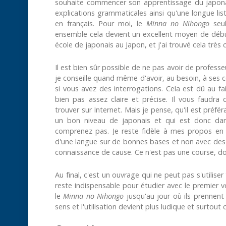
souhaite commencer son apprentissage du japon
explications grammaticales ainsi qu'une longue li
en français. Pour moi, le
Minna no Nihongo
seul
ensemble cela devient un excellent moyen de début
école de japonais au Japon, et j'ai trouvé cela très
Il est bien sûr possible de ne pas avoir de professe
je conseille quand même d'avoir, au besoin, à ses
si vous avez des interrogations. Cela est dû au fai
bien pas assez claire et précise. Il vous faudra
trouver sur Internet. Mais je pense, qu'il est préfé
un bon niveau de japonais et qui est donc dan
comprenez pas. Je reste fidèle à mes propos en 
d'une langue sur de bonnes bases et non avec des l
connaissance de cause. Ce n'est pas une course, d
Au final, c'est un ouvrage qui ne peut pas s'utiliser
reste indispensable pour étudier avec le premier
le
Minna no Nihongo
jusqu'au jour où ils prennent
sens et l'utilisation devient plus ludique et surtout