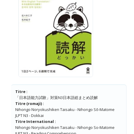
Titre :
「日本語能力試験」対策N3日本語総まとめ読解
Titre (romaji) :
Nihongo Noryokushiken Taisaku - Nihongo Sō-Matome
JLPT N3 - Dokkai
Titre International :
Nihongo Noryokushiken Taisaku - Nihongo So-Matome
JLPT N3 - Reading Comprehension