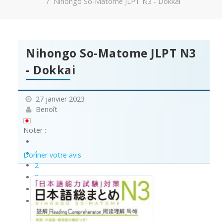
Nihongo So-Matome JLPT N3 - Dokkai
Nihongo So-Matome JLPT N3
- Dokkai
27 janvier 2023
Benoît
Noter :
1
Donner votre avis
2
3
4
5