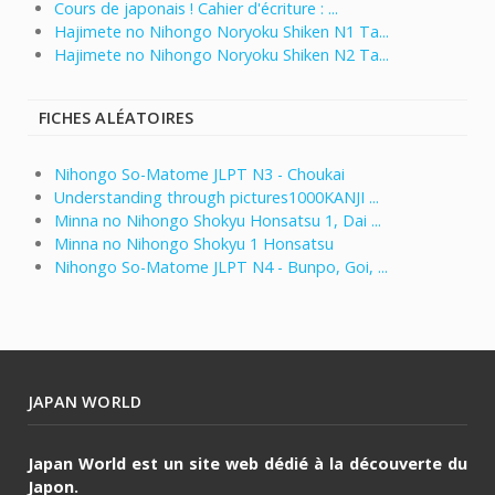
Cours de japonais ! Cahier d'écriture : ...
Hajimete no Nihongo Noryoku Shiken N1 Ta...
Hajimete no Nihongo Noryoku Shiken N2 Ta...
FICHES ALÉATOIRES
Nihongo So-Matome JLPT N3 - Choukai
Understanding through pictures1000KANJI ...
Minna no Nihongo Shokyu Honsatsu 1, Dai ...
Minna no Nihongo Shokyu 1 Honsatsu
Nihongo So-Matome JLPT N4 - Bunpo, Goi, ...
JAPAN WORLD
Japan World est un site web dédié à la découverte du
Japon.