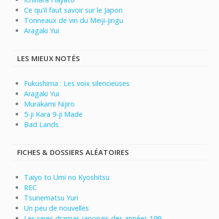
Ce qu'il faut savoir sur le Japon
Tonneaux de vin du Meiji-jingu
Aragaki Yui
LES MIEUX NOTÉS
Fukushima : Les voix silencieuses
Aragaki Yui
Murakami Nijiro
5-ji Kara 9-ji Made
Bad Lands
FICHES & DOSSIERS ALÉATOIRES
Taiyo to Umi no Kyoshitsu
REC
Tsunematsu Yuri
Un peu de nouvelles
Les rares dramas japonais des années 199...