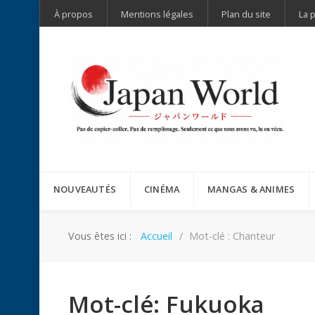
À propos
Mentions légales
Plan du site
La 
NOUVEAUTÉS
CINÉMA
MANGAS & ANIMES
Vous êtes ici :
Accueil
Mot-clé : Chanteur
Mot-clé: Fukuoka