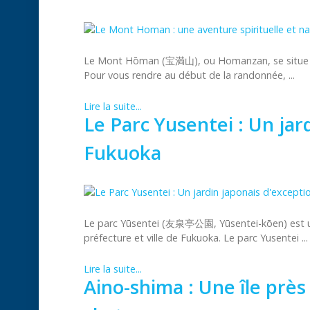
Le Mont Hōman (宝満山), ou Homanzan, se situe da
Pour vous rendre au début de la randonnée, ...
Lire la suite...
Le Parc Yusentei : Un jar
Fukuoka
Le parc Yūsentei (友泉亭公園, Yūsentei-kōen) est un 
préfecture et ville de Fukuoka. Le parc Yusentei ...
Lire la suite...
Aino-shima : Une île prè