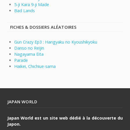
5-ji Kara 9-ji Made
Bad Lands
FICHES & DOSSIERS ALÉATOIRES
Gun Crazy Ep3 : Hangyaku no Kyoushikyoku
Danso no Reijin
Nagayama Eita
Parade
Haikei, Chichiue-sama
JAPAN WORLD
Japan World est un site web dédié à la découverte du
Japon.