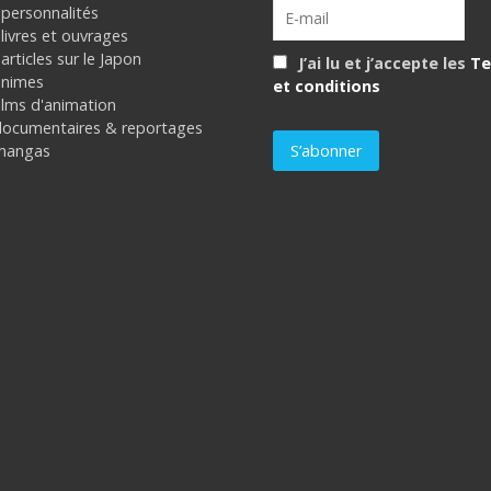
 personnalités
livres et ouvrages
articles sur le Japon
J’ai lu et j’accepte les
Te
animes
et conditions
ilms d'animation
documentaires & reportages
mangas