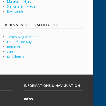
Murakami Nijiro
5-ji Kara 9-ji Made
Bad Lands
FICHES & DOSSIERS ALÉATOIRES
Tokyo Nagaremono
La Forêt de Miyori
Returner
Canaan
Kingdom 3
INFORMATIONS & NAVIGUATION
Infos