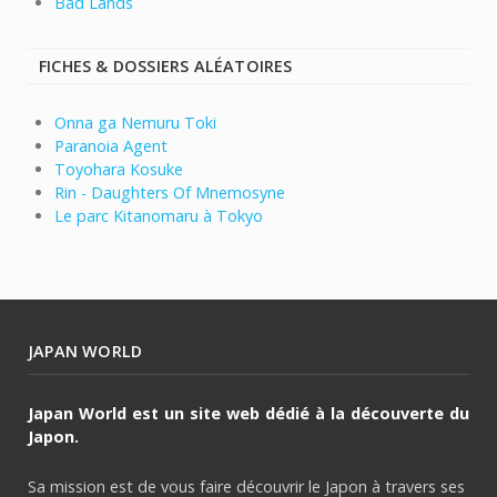
Bad Lands
FICHES & DOSSIERS ALÉATOIRES
Onna ga Nemuru Toki
Paranoia Agent
Toyohara Kosuke
Rin - Daughters Of Mnemosyne
Le parc Kitanomaru à Tokyo
JAPAN WORLD
Japan World est un site web dédié à la découverte du
Japon.
Sa mission est de vous faire découvrir le Japon à travers ses