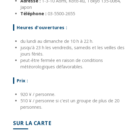
Adresse :
1-3-10 Aomi, Koto-ku, Tokyo 135-0064,
Japon
Téléphone :
03-5500-2655
Heures d'ouvertures :
du lundi au dimanche de 10 h à 22 h.
jusqu'à 23 h les vendredis, samedis et les veilles des
jours fériés.
peut-être fermée en raison de conditions
météorologiques défavorables.
Prix :
920 ¥ / personne.
510 ¥ / personne si c'est un groupe de plus de 20
personnes.
SUR LA CARTE