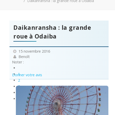
Daikanransha : la grande roue à Odaiba
Daikanransha : la grande
roue à Odaiba
15 novembre 2016
Benoît
Noter :
1
Donner votre avis
2
3
4
5