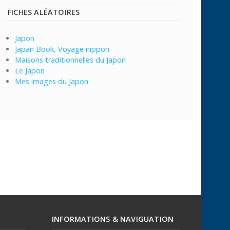
FICHES ALÉATOIRES
Japon
Japan Book, Voyage nippon
Maisons traditionnelles du Japon
Le Japon
Mes images du Japon
INFORMATIONS & NAVIGUATION