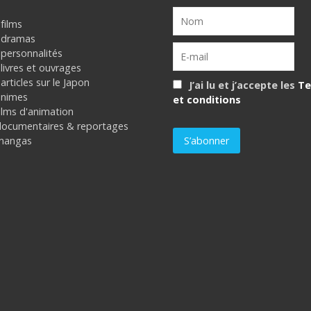
films
 dramas
 personnalités
livres et ouvrages
articles sur le Japon
J’ai lu et j’accepte les
Te
animes
et conditions
ilms d'animation
documentaires & reportages
mangas