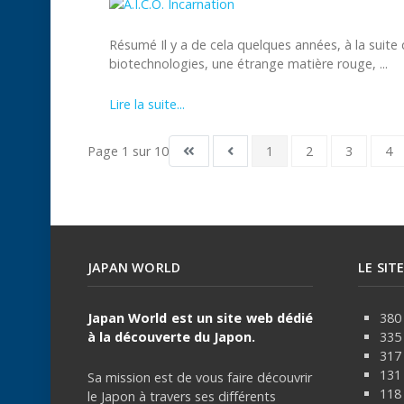
Résumé Il y a de cela quelques années, à la suit
biotechnologies, une étrange matière rouge, ...
Lire la suite...
Page 1 sur 10
1
2
3
4
JAPAN WORLD
LE SIT
Japan World est un site web dédié
380 
à la découverte du Japon.
335
317
131 
Sa mission est de vous faire découvrir
118 
le Japon à travers ses différents