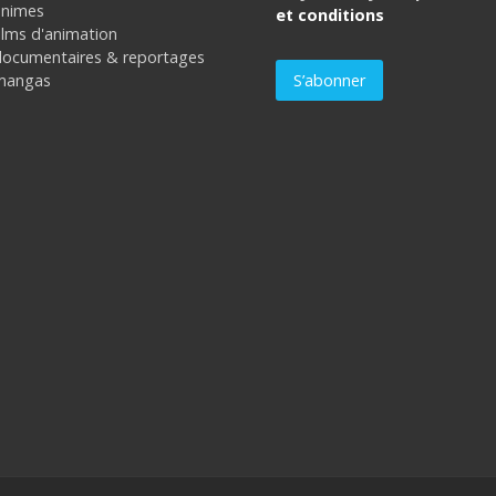
animes
et conditions
ilms d'animation
documentaires & reportages
mangas