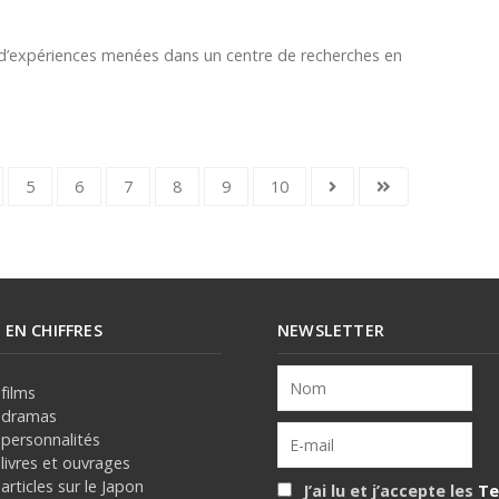
e d’expériences menées dans un centre de recherches en
5
6
7
8
9
10
E EN CHIFFRES
NEWSLETTER
films
 dramas
 personnalités
livres et ouvrages
articles sur le Japon
J’ai lu et j’accepte les
Te