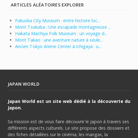
ARTICLES ALÉATOIRES EXPLORER
Fukuoka City Museum : entre histoire loc...
Mont Tsukuba : Une escapade montagneuse ...
Hakata Machiya Folk Museum : un voyage d...
Mont Takao : une aventure nature à seule...
Ancien Tokyo Anime Center à Ichigaya : u...
JAPAN WORLD
Japan World est un site web dédié à la découverte du
Japon.
Sa mission est de vous faire découvrir le Japon à travers ses
différents aspects culturels. Le site propose des dossiers et
des fiches détaillées sur le cinéma, les mangas, la