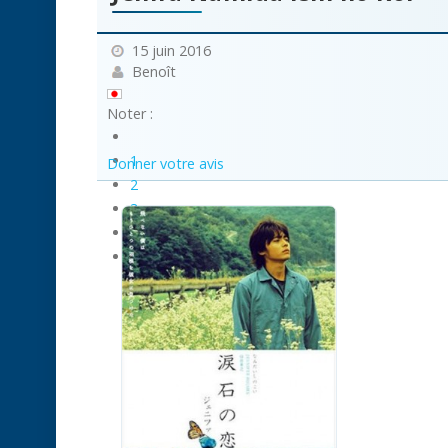
15 juin 2016
Benoît
Noter :
1
Donner votre avis
2
3
4
5