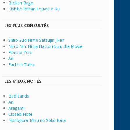
Broken Rage
Kishibe Rohan Louvre e Iku
LES PLUS CONSULTÉS
Shiro Yuki Hime Satsujin Jiken
Nin x Nin: Ninja Hattori-kun, the Movie
Eien no Zero
An
Fuchi ni Tatsu
LES MIEUX NOTÉS
Bad Lands
An
Aragami
Closed Note
Honogurai Mizu no Soko Kara