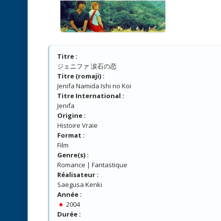
Titre :
ジェニファ 涙石の恋
Titre (romaji) :
Jenifa Namida Ishi no Koi
Titre International :
Jenifa
Origine :
Histoire Vraie
Format :
Film
Genre(s) :
Romance | Fantastique
Réalisateur :
Saegusa Kenki
Année :
2004
Durée :