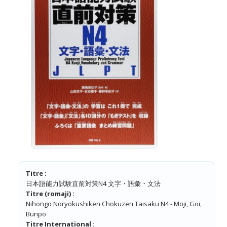
Titre :
日本語能力試験直前対策N4 文字・語彙・文法
Titre (romaji) :
Nihongo Noryokushiken Chokuzen Taisaku N4 - Moji, Goi,
Bunpo
Titre International :