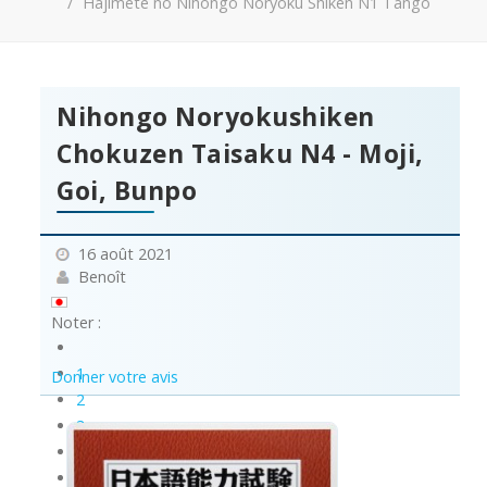
Hajimete no Nihongo Noryoku Shiken N1 Tango
Nihongo Noryokushiken
Chokuzen Taisaku N4 - Moji,
Goi, Bunpo
16 août 2021
Benoît
Noter :
1
Donner votre avis
2
3
4
5