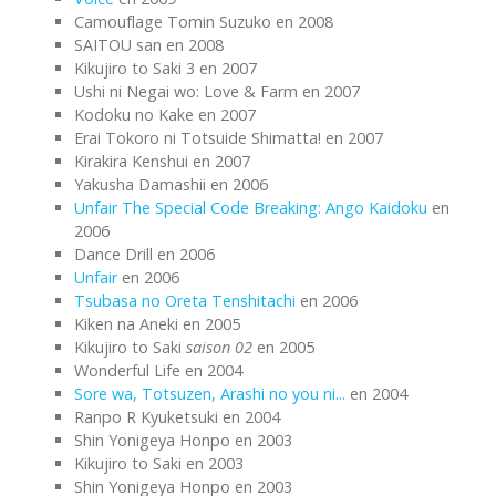
Camouflage Tomin Suzuko en 2008
SAITOU san en 2008
Kikujiro to Saki 3 en 2007
Ushi ni Negai wo: Love & Farm en 2007
Kodoku no Kake en 2007
Erai Tokoro ni Totsuide Shimatta! en 2007
Kirakira Kenshui en 2007
Yakusha Damashii en 2006
Unfair The Special Code Breaking: Ango Kaidoku
en
2006
Dance Drill en 2006
Unfair
en 2006
Tsubasa no Oreta Tenshitachi
en 2006
Kiken na Aneki en 2005
Kikujiro to Saki
saison 02
en 2005
Wonderful Life en 2004
Sore wa, Totsuzen, Arashi no you ni...
en 2004
Ranpo R Kyuketsuki en 2004
Shin Yonigeya Honpo en 2003
Kikujiro to Saki en 2003
Shin Yonigeya Honpo en 2003