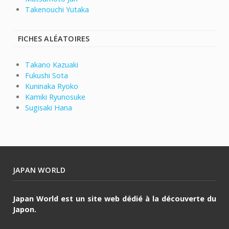
Takenouchi Yutaka
FICHES ALÉATOIRES
Takano Kazuaki
Fukushi Sota
Kuninaka Ryoko
Kamiki Ryunosuke
Sugisaki Hana
JAPAN WORLD
Japan World est un site web dédié à la découverte du
Japon.