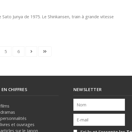
ato Junya de 1975. Le Shinkansen, train à grande vitesse
5
6
E EN CHIFFRES
NEWSLETTER
films
 dramas
 personnalités
livres et ouvrages
articles sur le Japon
J’ai lu et j’accepte les
Te