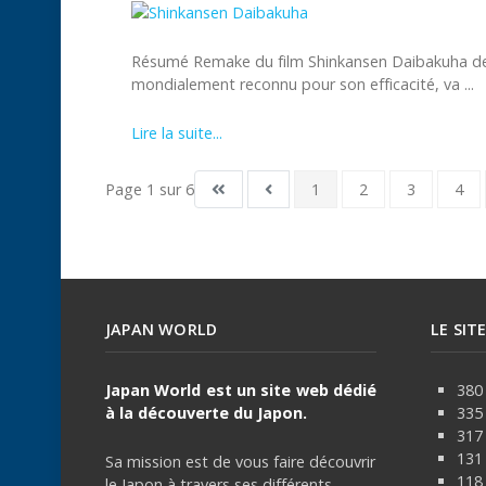
Résumé Remake du film Shinkansen Daibakuha de S
mondialement reconnu pour son efficacité, va ...
Lire la suite...
Page 1 sur 6
1
2
3
4
JAPAN WORLD
LE SIT
Japan World est un site web dédié
380 
à la découverte du Japon.
335
317
131 
Sa mission est de vous faire découvrir
118 
le Japon à travers ses différents