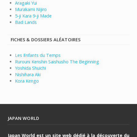
Aragaki Yui
Murakami Nijiro
5-ji Kara 9-ji Made
Bad Lands
FICHES & DOSSIERS ALÉATOIRES
Les Enfants du Temps
Rurouni Kenshin Saishusho The Beginning
Yoshida Shuichi
Nishihara Aki
Kora Kengo
JAPAN WORLD
Japan World est un site web dédié à la découverte du