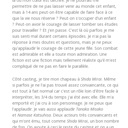
là où mon cœur est déchiré. Je ne pourrais me
permettre de ne pas laisser venir au monde cet enfant,
mais à 14 ans peut-on être capable de faire face à ce
que la vie nous réserve ? Peut-on s'occuper d'un enfant
? Peut-on avoir le courage de laisser tomber ses études
pour travailler ? Et j'en passe. C'est là où parfois je me
suis senti mal durant certains épisodes. Je n'ai pas la
réponse à mes doutes et questions, mais je ne peux
qu'applaudir le courage de cette jeune fille. Son combat
est admirable et elle a toute mon admiration. Une
fiction est une fiction mais tellement réaliste qu'il m'est
compliqué de ne pas en faire le parallèle.
Côté casting, je tire mon chapeau à
Shida Mirai
. Même
si parfois je ne l'ai pas trouvé assez convaincante, ce qui
est tout à fait normal car c'est un rôle loin d'être facile à
interpréter, les 3/4 du temps j'ai été avec elle. Elle m'a
emporté et j'ai cru à son personnage. Je ne peux que
l'applaudir. Je vais aussi applaudir
Tanaka Misako
et
Namase Katsuhisa
. Deux acteurs très convaincants et
qui m'ont ému, tout comme
Shida Mirai
, un bon nombre
de fois. On ajoute à ceci le reste du casting et on a un