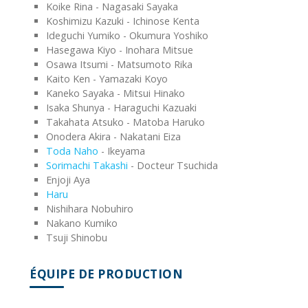
Koike Rina - Nagasaki Sayaka
Koshimizu Kazuki - Ichinose Kenta
Ideguchi Yumiko - Okumura Yoshiko
Hasegawa Kiyo - Inohara Mitsue
Osawa Itsumi - Matsumoto Rika
Kaito Ken - Yamazaki Koyo
Kaneko Sayaka - Mitsui Hinako
Isaka Shunya - Haraguchi Kazuaki
Takahata Atsuko - Matoba Haruko
Onodera Akira - Nakatani Eiza
Toda Naho
- Ikeyama
Sorimachi Takashi
- Docteur Tsuchida
Enjoji Aya
Haru
Nishihara Nobuhiro
Nakano Kumiko
Tsuji Shinobu
ÉQUIPE DE PRODUCTION