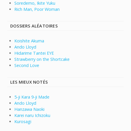
Soredemo, Ikite Yuku
Rich Man, Poor Woman
DOSSIERS ALÉATOIRES
Koishite Akuma
Ando Lloyd
Hidarime Tantei EYE
Strawberry on the Shortcake
Second Love
LES MIEUX NOTÉS
5-ji Kara 9-ji Made
Ando Lloyd
Hanzawa Naoki
Karei naru Ichizoku
Kurosagi