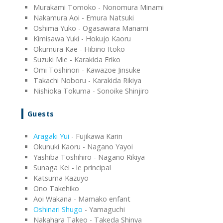
Murakami Tomoko - Nonomura Minami
Nakamura Aoi - Emura Natsuki
Oshima Yuko - Ogasawara Manami
Kimisawa Yuki - Hokujo Kaoru
Okumura Kae - Hibino Itoko
Suzuki Mie - Karakida Eriko
Omi Toshinori - Kawazoe Jinsuke
Takachi Noboru - Karakida Rikiya
Nishioka Tokuma - Sonoike Shinjiro
Guests
Aragaki Yui
- Fujikawa Karin
Okunuki Kaoru - Nagano Yayoi
Yashiba Toshihiro - Nagano Rikiya
Sunaga Kei - le principal
Katsuma Kazuyo
Ono Takehiko
Aoi Wakana - Mamako enfant
Oshinari Shugo
- Yamaguchi
Nakahara Takeo - Takeda Shinya