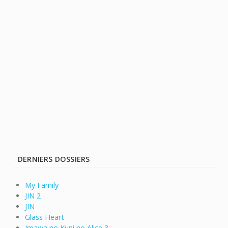
DERNIERS DOSSIERS
My Family
JIN 2
JIN
Glass Heart
Imawa no Kuni no Alice 3