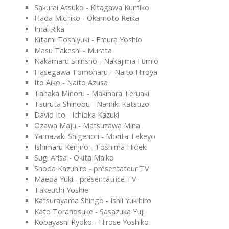
Sakurai Atsuko - Kitagawa Kumiko
Hada Michiko - Okamoto Reika
Imai Rika
Kitami Toshiyuki - Emura Yoshio
Masu Takeshi - Murata
Nakamaru Shinsho - Nakajima Fumio
Hasegawa Tomoharu - Naito Hiroya
Ito Aiko - Naito Azusa
Tanaka Minoru - Makihara Teruaki
Tsuruta Shinobu - Namiki Katsuzo
David Ito - Ichioka Kazuki
Ozawa Maju - Matsuzawa Mina
Yamazaki Shigenori - Morita Takeyo
Ishimaru Kenjiro - Toshima Hideki
Sugi Arisa - Okita Maiko
Shoda Kazuhiro - présentateur TV
Maeda Yuki - présentatrice TV
Takeuchi Yoshie
Katsurayama Shingo - Ishii Yukihiro
Kato Toranosuke - Sasazuka Yuji
Kobayashi Ryoko - Hirose Yoshiko