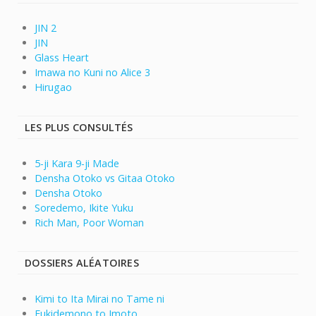
JIN 2
JIN
Glass Heart
Imawa no Kuni no Alice 3
Hirugao
LES PLUS CONSULTÉS
5-ji Kara 9-ji Made
Densha Otoko vs Gitaa Otoko
Densha Otoko
Soredemo, Ikite Yuku
Rich Man, Poor Woman
DOSSIERS ALÉATOIRES
Kimi to Ita Mirai no Tame ni
Fukidemono to Imoto