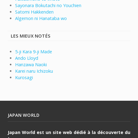
Sayonara Bokutachi no Youchien
Satomi Hakkenden
Algernon ni Hanataba wo
LES MIEUX NOTÉS
5-ji Kara 9-ji Made
Ando Lloyd
Hanzawa Naoki
Karei naru Ichizoku
Kurosagi
JAPAN WORLD
Japan World est un site web dédié à la découverte du