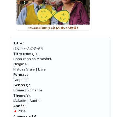
Titre :
はなちゃんのみそ汁
Titre (romaji) :
Hana-chan no Misoshiru
Origine :
Histoire Vraie | Livre
Format :
Tanpatsu
Genre(s) :
Drame | Romance
Thème(s) :
Maladie | Famille
Année :
2014
Chaîne de TV :