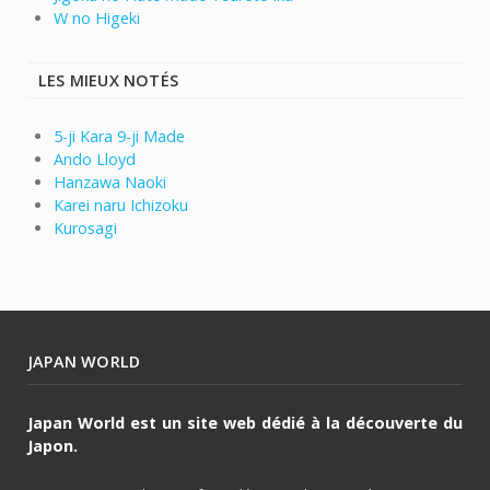
W no Higeki
LES MIEUX NOTÉS
5-ji Kara 9-ji Made
Ando Lloyd
Hanzawa Naoki
Karei naru Ichizoku
Kurosagi
JAPAN WORLD
Japan World est un site web dédié à la découverte du
Japon.