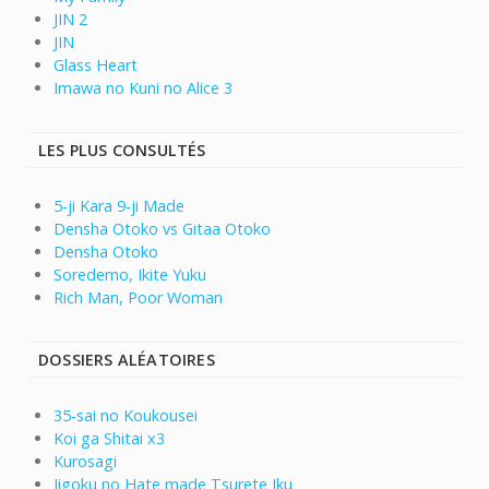
JIN 2
JIN
Glass Heart
Imawa no Kuni no Alice 3
LES PLUS CONSULTÉS
5-ji Kara 9-ji Made
Densha Otoko vs Gitaa Otoko
Densha Otoko
Soredemo, Ikite Yuku
Rich Man, Poor Woman
DOSSIERS ALÉATOIRES
35-sai no Koukousei
Koi ga Shitai x3
Kurosagi
Jigoku no Hate made Tsurete Iku