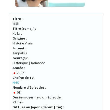
Titre :
海峡
Titre (romaji) :
Kaikyo
Origine :
Histoire Vraie
Format :
Tanpatsu
Genre(s) :
Historique | Romance
Année :
2007
Chaîne de TV :
NHK
Nombre d'épisodes :
03
Durée moyenne d'un épisode :
73 mins
Diffusé au Japon (début | fin) :