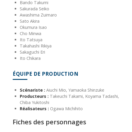
Bando Takumi
Sakurada Seiko
Awashima Zuimaro
Sato Akira
Okumura Isao
Cho Minwa
Ito Tatsuya
Takahashi Rikiya
Sakaguchi Eri
Ito Chikara
ÉQUIPE DE PRODUCTION
Scénariste :
Aiuchi Mio, Yamaoka Shinzuke
Producteurs :
Takeuchi Takami, Koyama Tadashi,
Chiba Yukitoshi
Réalisateurs :
Ogawa Michihito
Fiches des personnages