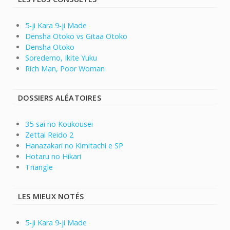
5-ji Kara 9-ji Made
Densha Otoko vs Gitaa Otoko
Densha Otoko
Soredemo, Ikite Yuku
Rich Man, Poor Woman
DOSSIERS ALÉATOIRES
35-sai no Koukousei
Zettai Reido 2
Hanazakari no Kimitachi e SP
Hotaru no Hikari
Triangle
LES MIEUX NOTÉS
5-ji Kara 9-ji Made