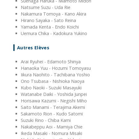
Suenaga Haruka - Iwamoto Midori
Natsume Suzu - Uda Rie
Nakamura Tomoya - Kano Akira
Hirano Sayaka - Sato Reina
Yamada Kenta - Endo Koichi
Uemura Chika - Kadokura Yukino
Autres Elèves
Arai Ryuhei - Edamoto Shinya
Hanaoka Yuu - Hozumi Tomoyasu
Iikura Naohito - Tachibana Yoshio
Ono Tsubasa - Nishioka Naoya
Kubo Naoki - Suzuki Masayuki
Watanabe Daiki - Yoshida Junpei
Horisawa Kazumi - Negishi Miho
Saito Manami - Terajima Akemi
Sakamoto Rion - Kudo Satomi
Suzuki Rino - Chiba Kami
Nakabeppu Aoi - Mamiya Chie
Ikeda Masaki - Nomura Misaki