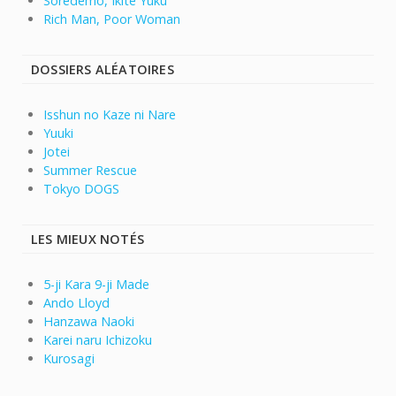
Soredemo, Ikite Yuku
Rich Man, Poor Woman
DOSSIERS ALÉATOIRES
Isshun no Kaze ni Nare
Yuuki
Jotei
Summer Rescue
Tokyo DOGS
LES MIEUX NOTÉS
5-ji Kara 9-ji Made
Ando Lloyd
Hanzawa Naoki
Karei naru Ichizoku
Kurosagi