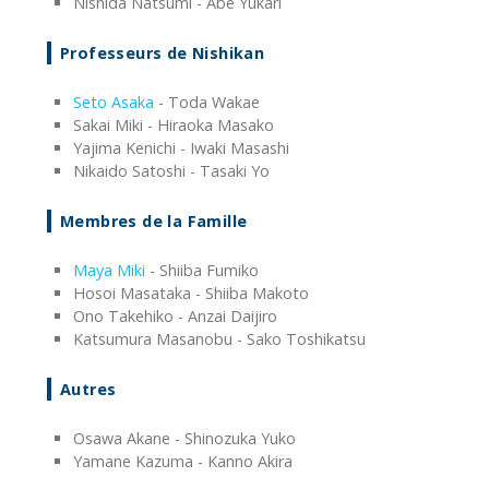
Nishida Natsumi - Abe Yukari
Professeurs de Nishikan
Seto Asaka
- Toda Wakae
Sakai Miki - Hiraoka Masako
Yajima Kenichi - Iwaki Masashi
Nikaido Satoshi - Tasaki Yo
Membres de la Famille
Maya Miki
- Shiiba Fumiko
Hosoi Masataka - Shiiba Makoto
Ono Takehiko - Anzai Daijiro
Katsumura Masanobu - Sako Toshikatsu
Autres
Osawa Akane - Shinozuka Yuko
Yamane Kazuma - Kanno Akira