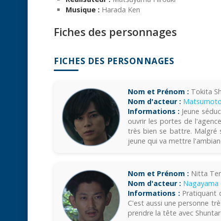
Musique :
Harada Ken
Fiches des personnages
FICHES DES PERSONNAGES
Nom et Prénom :
Tokita S
Nom d'acteur :
Matsumoto
Informations :
Jeune séducte
ouvrir les portes de l'agenc
très bien se battre. Malgré s
jeune qui va mettre l'ambianc
Nom et Prénom :
Nitta Te
Nom d'acteur :
Nagayama 
Informations :
Pratiquant d
C'est aussi une personne très
prendre la tête avec Shuntar