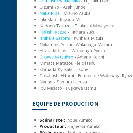
Matsushima Nanako
- Fujisaki Toko
Oizumi Yo - Asahi Junpei
Naka Riisa
- Mizuno Asuka
Iriki Mari - Kayano Mei
Kadono Takuzo - Tsukushi Masayoshi
Fukiishi Kazue
- Kirihara Yuki
Ishihara Satomi
- Kurihara Mizuki
Nakamaru Yuichi - Wakunaga Masaru
Hirata Mitsuru - Wakunaga Ryuzo
Oikawa Mitsuhiro
- Amano Koichi
Mimata Matazou - le détenu
Shimada Kyusaku - Isobe
Takahashi Hitomi - Femme de Wakunaga Ryuz
Nanao - Tamura Haruka
Ibu Masato - Fujikawa Isamu
ÉQUIPE DE PRODUCTION
Scénariste :
Inoue Yumiko
Producteur :
Shigeoka Yumiko
Réalisateur :
Matsuyama Hiroaki