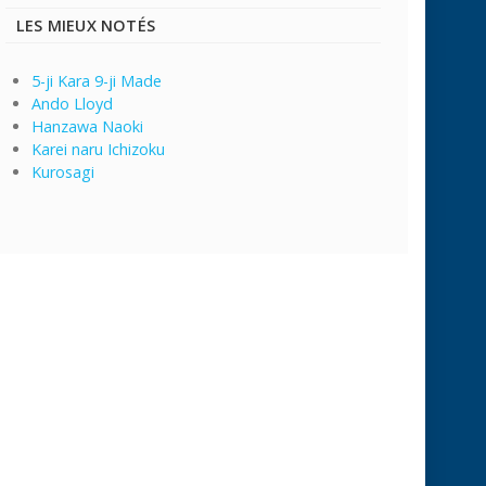
LES MIEUX NOTÉS
5-ji Kara 9-ji Made
Ando Lloyd
Hanzawa Naoki
Karei naru Ichizoku
Kurosagi