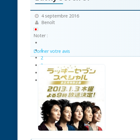
4 septembre 2016
Benoît
Noter :
1
Donner votre avis
2
3
4
5