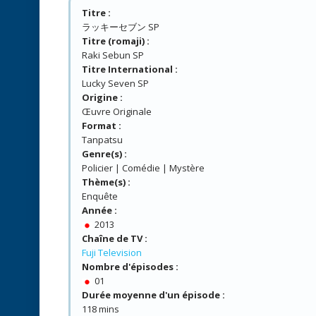
Titre :
ラッキーセブン SP
Titre (romaji) :
Raki Sebun SP
Titre International :
Lucky Seven SP
Origine :
Œuvre Originale
Format :
Tanpatsu
Genre(s) :
Policier | Comédie | Mystère
Thème(s) :
Enquête
Année :
2013
Chaîne de TV :
Fuji Television
Nombre d'épisodes :
01
Durée moyenne d'un épisode :
118 mins