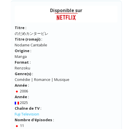
Disponible sur
Titre :
のだめカンタービレ
Titre (romaji) :
Nodame Cantabile
Origine :
Manga
Format :
Renzoku
Genre(s) :
Comédie | Romance | Musique
Année :
2006
Année :
2025
Chaîne de TV :
Fuji Television
Nombre d'épisodes :
11