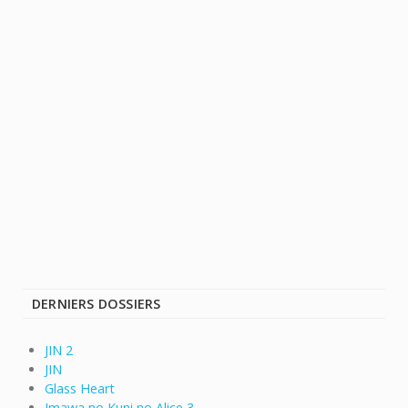
DERNIERS DOSSIERS
JIN 2
JIN
Glass Heart
Imawa no Kuni no Alice 3