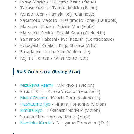
Iwasa Mayuko - Ishikawa Reina (Piano)
Takase Yukina - Tanaka Makiko (Piano)
Kondo Koen - Tamaki Keiji (Clarinette)
Sakamoto Makoto - Hashimoto Yohei (Hautbois)
Matsuoka Rinako - Suzuki Moe (Flûte)
Matsuoka Emiko - Suzuki Kaoru (Clarinette)
Yamanaka Takashi - Iwai Kazushi (Contrebasse)
Kobayashi Kinako - Kinjo Shizuka (Alto)
Fukada Aki - Inoue Yuki (Violoncelle)
Kojima Tenten - Kanai Kento (Cor)
R☆S Orchestra (Rising Star)
Mizukawa Asami
- Miki Kiyora (Violon)
Fukushi Seiji - Kuroki Yasunori (Hautbois)
Mukai Osamu
- Kikuchi Toru (Violoncelle)
Hashizume Ryo
- Kimura Tomohito (Violon)
Kimura Ryo
- Takahashi Noriyuki (Violon)
Sakurai Chizu - Aizawa Maiko (Flûte)
Namioka Kazuki
- Katayama Tomoharu (Cor)