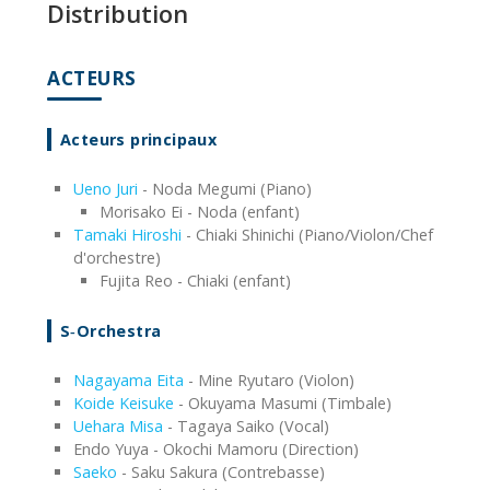
Distribution
ACTEURS
Acteurs principaux
Ueno Juri
- Noda Megumi (Piano)
Morisako Ei - Noda (enfant)
Tamaki Hiroshi
- Chiaki Shinichi (Piano/Violon/Chef
d'orchestre)
Fujita Reo - Chiaki (enfant)
S‑Orchestra
Nagayama Eita
- Mine Ryutaro (Violon)
Koide Keisuke
- Okuyama Masumi (Timbale)
Uehara Misa
- Tagaya Saiko (Vocal)
Endo Yuya - Okochi Mamoru (Direction)
Saeko
- Saku Sakura (Contrebasse)