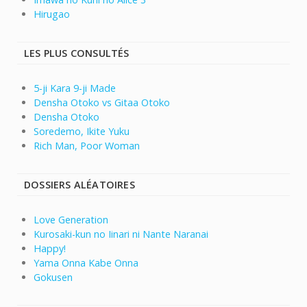
Hirugao
LES PLUS CONSULTÉS
5-ji Kara 9-ji Made
Densha Otoko vs Gitaa Otoko
Densha Otoko
Soredemo, Ikite Yuku
Rich Man, Poor Woman
DOSSIERS ALÉATOIRES
Love Generation
Kurosaki-kun no Iinari ni Nante Naranai
Happy!
Yama Onna Kabe Onna
Gokusen