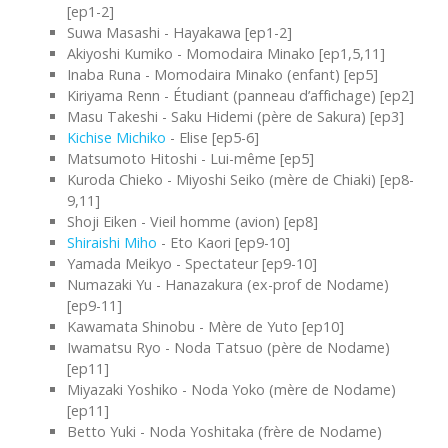
[ep1-2]
Suwa Masashi - Hayakawa [ep1-2]
Akiyoshi Kumiko - Momodaira Minako [ep1,5,11]
Inaba Runa - Momodaira Minako (enfant) [ep5]
Kiriyama Renn - Étudiant (panneau d’affichage) [ep2]
Masu Takeshi - Saku Hidemi (père de Sakura) [ep3]
Kichise Michiko
- Elise [ep5-6]
Matsumoto Hitoshi - Lui-même [ep5]
Kuroda Chieko - Miyoshi Seiko (mère de Chiaki) [ep8-
9,11]
Shoji Eiken - Vieil homme (avion) [ep8]
Shiraishi Miho
- Eto Kaori [ep9-10]
Yamada Meikyo - Spectateur [ep9-10]
Numazaki Yu - Hanazakura (ex-prof de Nodame)
[ep9-11]
Kawamata Shinobu - Mère de Yuto [ep10]
Iwamatsu Ryo - Noda Tatsuo (père de Nodame)
[ep11]
Miyazaki Yoshiko - Noda Yoko (mère de Nodame)
[ep11]
Betto Yuki - Noda Yoshitaka (frère de Nodame)