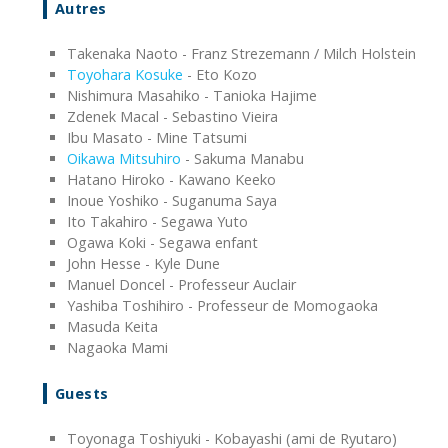
Autres
Takenaka Naoto - Franz Strezemann / Milch Holstein
Toyohara Kosuke
- Eto Kozo
Nishimura Masahiko - Tanioka Hajime
Zdenek Macal - Sebastino Vieira
Ibu Masato - Mine Tatsumi
Oikawa Mitsuhiro
- Sakuma Manabu
Hatano Hiroko - Kawano Keeko
Inoue Yoshiko - Suganuma Saya
Ito Takahiro - Segawa Yuto
Ogawa Koki - Segawa enfant
John Hesse - Kyle Dune
Manuel Doncel - Professeur Auclair
Yashiba Toshihiro - Professeur de Momogaoka
Masuda Keita
Nagaoka Mami
Guests
Toyonaga Toshiyuki - Kobayashi (ami de Ryutaro)