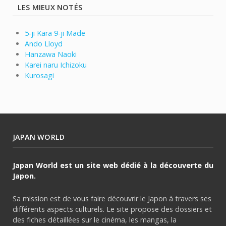
LES MIEUX NOTÉS
5-ji Kara 9-ji Made
Ando Lloyd
Hanzawa Naoki
Karei naru Ichizoku
Kurosagi
JAPAN WORLD
Japan World est un site web dédié à la découverte du
Japon.
Sa mission est de vous faire découvrir le Japon à travers ses
différents aspects culturels. Le site propose des dossiers et
des fiches détaillées sur le cinéma, les mangas, la