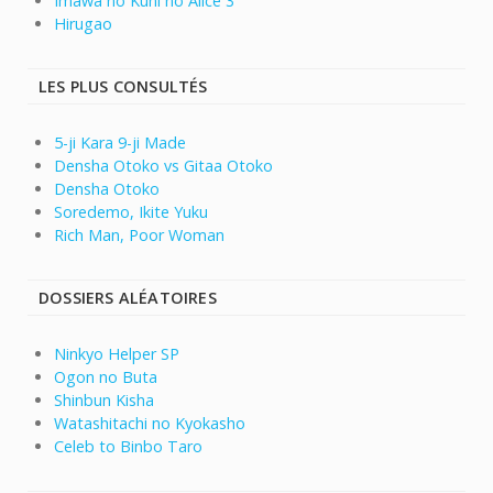
Imawa no Kuni no Alice 3
Hirugao
LES PLUS CONSULTÉS
5-ji Kara 9-ji Made
Densha Otoko vs Gitaa Otoko
Densha Otoko
Soredemo, Ikite Yuku
Rich Man, Poor Woman
DOSSIERS ALÉATOIRES
Ninkyo Helper SP
Ogon no Buta
Shinbun Kisha
Watashitachi no Kyokasho
Celeb to Binbo Taro