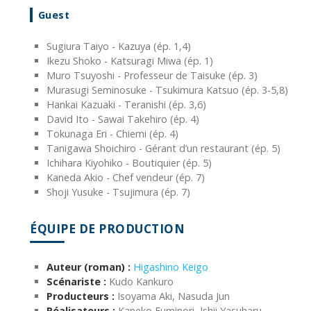
Guest
Sugiura Taiyo - Kazuya (ép. 1,4)
Ikezu Shoko - Katsuragi Miwa (ép. 1)
Muro Tsuyoshi - Professeur de Taisuke (ép. 3)
Murasugi Seminosuke - Tsukimura Katsuo (ép. 3-5,8)
Hankai Kazuaki - Teranishi (ép. 3,6)
David Ito - Sawai Takehiro (ép. 4)
Tokunaga Eri - Chiemi (ép. 4)
Tanigawa Shoichiro - Gérant d’un restaurant (ép. 5)
Ichihara Kiyohiko - Boutiquier (ép. 5)
Kaneda Akio - Chef vendeur (ép. 7)
Shoji Yusuke - Tsujimura (ép. 7)
ÉQUIPE DE PRODUCTION
Auteur (roman) :
Higashino Keigo
Scénariste :
Kudo Kankuro
Producteurs :
Isoyama Aki, Nasuda Jun
Réalisateurs :
Kaneko Fuminori, Ishii Yasuharu