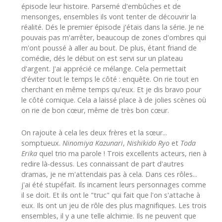
épisode leur histoire. Parsemé d'embûches et de
mensonges, ensembles ils vont tenter de découvrir la
réalité. Dés le premier épisode j'étais dans la série. Je ne
pouvais pas m'arrêter, beaucoup de zones d'ombres qui
m'ont poussé à aller au bout. De plus, étant friand de
comédie, dés le début on est servi sur un plateau
d'argent. J'ai apprécié ce mélange. Cela permettait
d'éviter tout le temps le côté : enquête. On rie tout en
cherchant en même temps qu'eux. Et je dis bravo pour
le côté comique. Cela a laissé place à de jolies scènes où
on rie de bon cœur, même de très bon cœur.
On rajoute à cela les deux frères et la sœur...
somptueux.
Ninomiya Kazunari
,
Nishikido Ryo
et
Toda
Erika
quel trio ma parole ! Trois excellents acteurs, rien à
redire là-dessus. Les connaissant de part d'autres
dramas, je ne m'attendais pas à cela. Dans ces rôles...
j'ai été stupéfait. Ils incarnent leurs personnages comme
il se doit. Et ils ont le "truc" qui fait que l'on s'attache à
eux. Ils ont un jeu de rôle des plus magnifiques. Les trois
ensembles, il y a une telle alchimie. Ils ne peuvent que