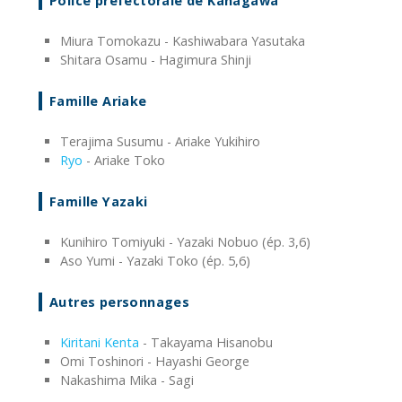
Police préfectorale de Kanagawa
Miura Tomokazu - Kashiwabara Yasutaka
Shitara Osamu - Hagimura Shinji
Famille Ariake
Terajima Susumu - Ariake Yukihiro
Ryo
- Ariake Toko
Famille Yazaki
Kunihiro Tomiyuki - Yazaki Nobuo (ép. 3,6)
Aso Yumi - Yazaki Toko (ép. 5,6)
Autres personnages
Kiritani Kenta
- Takayama Hisanobu
Omi Toshinori - Hayashi George
Nakashima Mika - Sagi