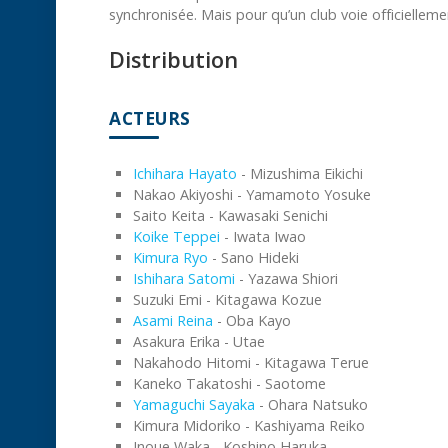
synchronisée. Mais pour qu’un club voie officiellemen
Distribution
ACTEURS
Ichihara Hayato
- Mizushima Eikichi
Nakao Akiyoshi - Yamamoto Yosuke
Saito Keita - Kawasaki Senichi
Koike Teppei
- Iwata Iwao
Kimura Ryo
- Sano Hideki
Ishihara Satomi
- Yazawa Shiori
Suzuki Emi - Kitagawa Kozue
Asami Reina
- Oba Kayo
Asakura Erika - Utae
Nakahodo Hitomi - Kitagawa Terue
Kaneko Takatoshi - Saotome
Yamaguchi Sayaka
- Ohara Natsuko
Kimura Midoriko - Kashiyama Reiko
Inoue Waka - Koshino Haruka