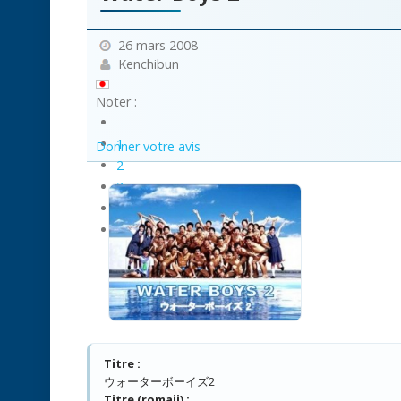
26 mars 2008
Kenchibun
Noter :
1
Donner votre avis
2
3
4
5
Titre :
ウォーターボーイズ2
Titre (romaji) :