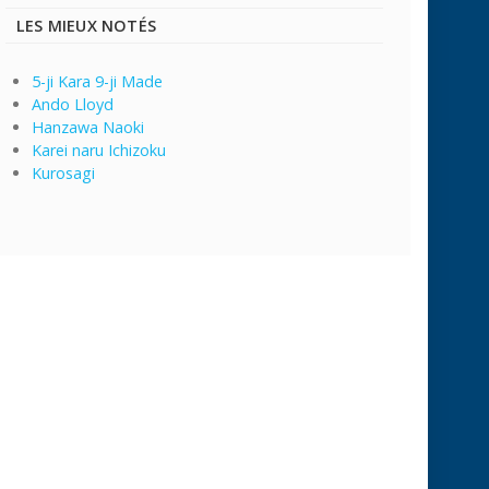
LES MIEUX NOTÉS
5-ji Kara 9-ji Made
Ando Lloyd
Hanzawa Naoki
Karei naru Ichizoku
Kurosagi