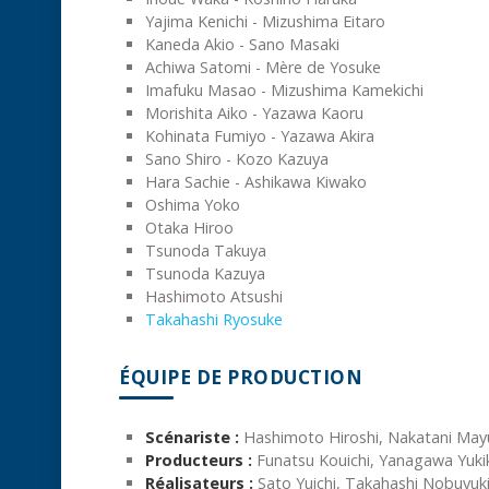
Yajima Kenichi - Mizushima Eitaro
Kaneda Akio - Sano Masaki
Achiwa Satomi - Mère de Yosuke
Imafuku Masao - Mizushima Kamekichi
Morishita Aiko - Yazawa Kaoru
Kohinata Fumiyo - Yazawa Akira
Sano Shiro - Kozo Kazuya
Hara Sachie - Ashikawa Kiwako
Oshima Yoko
Otaka Hiroo
Tsunoda Takuya
Tsunoda Kazuya
Hashimoto Atsushi
Takahashi Ryosuke
ÉQUIPE DE PRODUCTION
Scénariste :
Hashimoto Hiroshi, Nakatani May
Producteurs :
Funatsu Kouichi, Yanagawa Yuki
Réalisateurs :
Sato Yuichi, Takahashi Nobuyuki