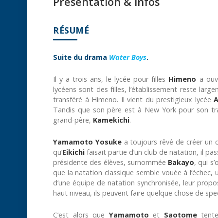
Présentation & infos
RÉSUMÉ
Suite du drama
Water Boys
.
Il y a trois ans, le lycée pour filles
Himeno
a ouve
lycéens sont des filles, l’établissement reste larg
transféré à Himeno. Il vient du prestigieux lycée
Tandis que son père est à New York pour son tra
grand-père,
Kamekichi
.
Yamamoto Yosuke
a toujours rêvé de créer un 
qu’
Eikichi
faisait partie d’un club de natation, il p
présidente des élèves, surnommée
Bakayo
, qui s
que la natation classique semble vouée à l’échec,
d’une équipe de natation synchronisée, leur prop
haut niveau, ils peuvent faire quelque chose de spe
C’est alors que
Yamamoto
et
Saotome
tente