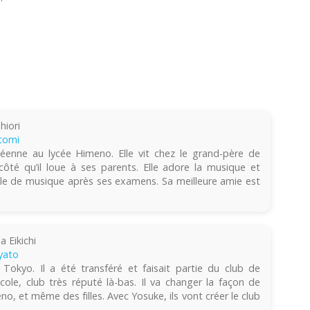
hiori
atomi
céenne au lycée Himeno. Elle vit chez le grand-père de
 côté qu’il loue à ses parents. Elle adore la musique et
le de musique après ses examens. Sa meilleure amie est
 Eikichi
yato
 Tokyo. Il a été transféré et faisait partie du club de
ole, club très réputé là-bas. Il va changer la façon de
, et même des filles. Avec Yosuke, ils vont créer le club