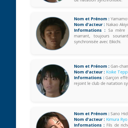
Nom et Prénom :
Yamamot
Nom d'acteur :
Nakao Akiy
Informations :
Sa mère ti
marrant, toujours sourian
synchronisée avec Eikichi.
Nom et Prénom :
Gan-chan
Nom d'acteur :
Koike Tepp
Informations :
Garçon effémi
rejoint le club de natation s
Nom et Prénom :
Sano Hid
Nom d'acteur :
Kimura Ryo
Informations :
Fils de rich