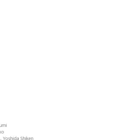
umi
ko
, Yoshida Shiken