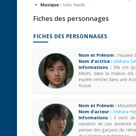
Musique :
Sato Naoki
Fiches des personnages
FICHES DES PERSONNAGES
Nom et Prénom :
Yazawa S
Nom d'actrice :
Ishihara S
Informations :
Elle est ly
Eikichi, dans la maison d’à
espère rentrer dans une éco
Kozue.
Nom et Prénom :
Mizushima
Nom d'acteur :
Ichihara Ha
Informations :
Il vient de
natation de son ancienne éc
penser des garçons de Himeno
de natation synchronisée.