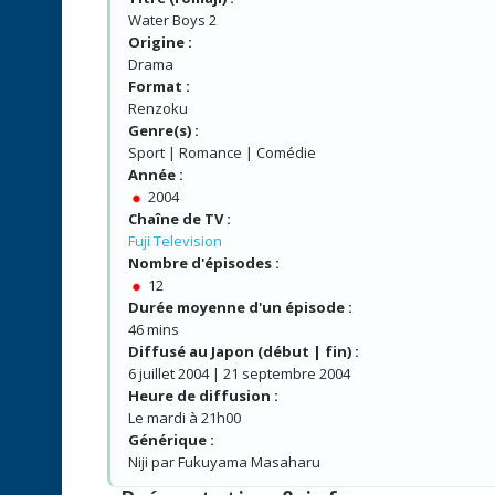
Water Boys 2
Origine :
Drama
Format :
Renzoku
Genre(s) :
Sport | Romance | Comédie
Année :
2004
Chaîne de TV :
Fuji Television
Nombre d'épisodes :
12
Durée moyenne d'un épisode :
46 mins
Diffusé au Japon (début | fin) :
6 juillet 2004 | 21 septembre 2004
Heure de diffusion :
Le mardi à 21h00
Générique :
Niji par Fukuyama Masaharu