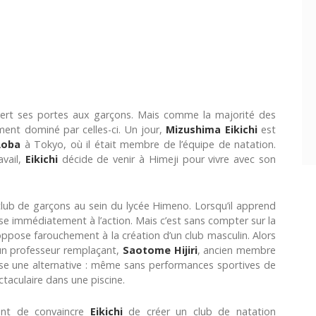
rt ses portes aux garçons. Mais comme la majorité des
ement dominé par celles-ci. Un jour,
Mizushima Eikichi
est
Aoba
à Tokyo, où il était membre de l’équipe de natation.
vail,
Eikichi
décide de venir à Himeji pour vivre avec son
club de garçons au sein du lycée Himeno. Lorsqu’il apprend
asse immédiatement à l’action. Mais c’est sans compter sur la
’oppose farouchement à la création d’un club masculin. Alors
 un professeur remplaçant,
Saotome Hijiri
, ancien membre
ose une alternative : même sans performances sportives de
ctaculaire dans une piscine.
nt de convaincre
Eikichi
de créer un club de natation