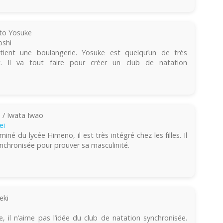
o Yosuke
oshi
ent une boulangerie. Yosuke est quelqu’un de très
t. Il va tout faire pour créer un club de natation
 / Iwata Iwao
ei
né du lycée Himeno, il est très intégré chez les filles. Il
ynchronisée pour prouver sa masculinité.
eki
e, il n’aime pas l’idée du club de natation synchronisée.