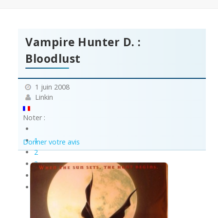
Vampire Hunter D. :
Bloodlust
1 juin 2008
Linkin
Noter :
1
Donner votre avis
2
3
4
5