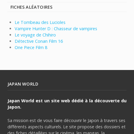
FICHES ALÉATOIRES
Le Tombeau des Lucioles
Vampire Hunter D : Chasseur de vampires
Le voyage de Chihiro
Détective Conan Film 16
One Piece Film 8
JAPAN WORLD
Japan World est un site web dédié à la découverte du
Japon.
Sa mission est de vous faire découvrir le Japon à travers ses
différents aspects culturels. Le site propose des dossiers et
des fiches détaillées sur le cinéma, les mangas, la