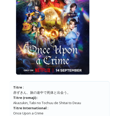
Titre :
赤ずきん、旅の途中で死体と出会う。
Titre (romaji) :
Akazukin, Tabi no Tochuu de Shitai to Deau
Titre International :
Once Upon a Crime