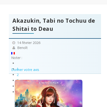
Akazukin, Tabi no Tochuu de
Shitai to Deau
14 février 2026
Benoît
Noter :
1
Donner votre avis
2
3
4
5