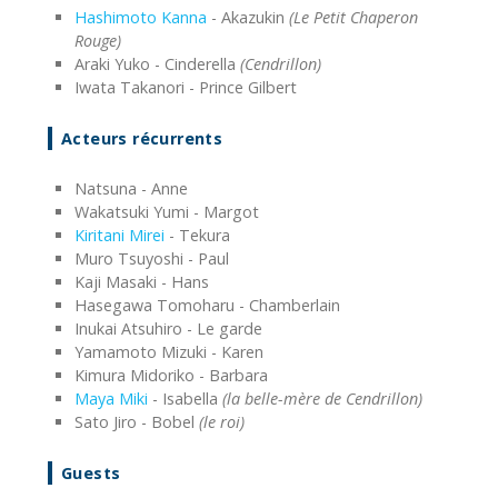
Hashimoto Kanna
- Akazukin
(Le Petit Chaperon
Rouge)
Araki Yuko - Cinderella
(Cendrillon)
Iwata Takanori - Prince Gilbert
Acteurs récurrents
Natsuna - Anne
Wakatsuki Yumi - Margot
Kiritani Mirei
- Tekura
Muro Tsuyoshi - Paul
Kaji Masaki - Hans
Hasegawa Tomoharu - Chamberlain
Inukai Atsuhiro - Le garde
Yamamoto Mizuki - Karen
Kimura Midoriko - Barbara
Maya Miki
- Isabella
(la belle-mère de Cendrillon)
Sato Jiro - Bobel
(le roi)
Guests