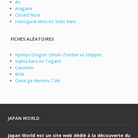
An
Aragami
Closed Note
Honogurai Mizu no Soko Kara
FICHES ALÉATOIRES
Kyonyu Dragon: Onsen Zombie vs Stripper ...
Iojima kara no Tegami
Casshern
M.W.
Onna ga Nemuru Toki
JAPAN WORLD
Japan World est un site web dédié à la découverte du