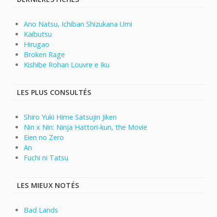
Ano Natsu, Ichiban Shizukana Umi
Kaibutsu
Hirugao
Broken Rage
Kishibe Rohan Louvre e Iku
LES PLUS CONSULTÉS
Shiro Yuki Hime Satsujin Jiken
Nin x Nin: Ninja Hattori-kun, the Movie
Eien no Zero
An
Fuchi ni Tatsu
LES MIEUX NOTÉS
Bad Lands