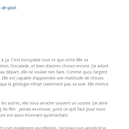
s de spoil.
à ça. C’est incroyable tout ce que cette fille va
tion, l’escalade, et bien d’autres choses encore. J’ai adoré
u départ, elle ne voulait rien faire. Comme quoi, l’argent
. Elle est capable d’apprendre une multitude de choses
e la géologie n’était clairement pas sa voie. Elle mettra
es autres, elle nous arrache souvent un sourire. J’ai aimé
du film : jamais excessive, juste ce qu’il faut pour nous
mbre est aussi étonnant qu’attachant.
0 sont également excellentes. J’ai beaucoup apprécié la