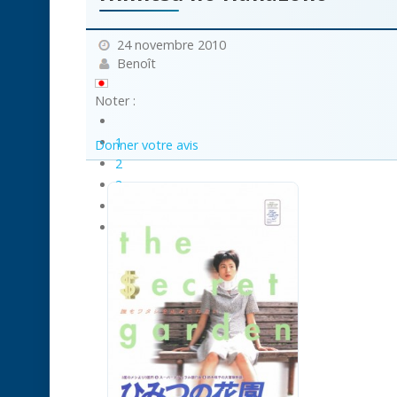
24 novembre 2010
Benoît
Noter :
1
Donner votre avis
2
3
4
5