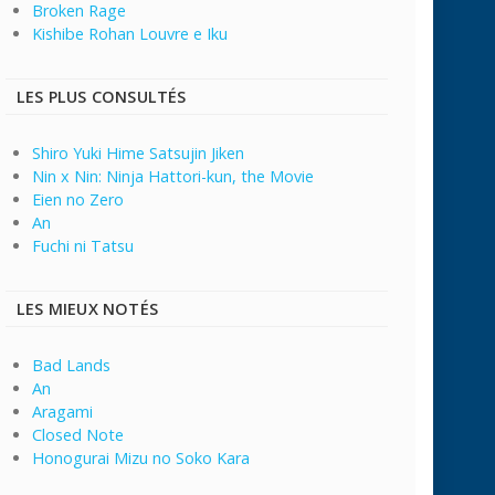
Broken Rage
Kishibe Rohan Louvre e Iku
LES PLUS CONSULTÉS
Shiro Yuki Hime Satsujin Jiken
Nin x Nin: Ninja Hattori-kun, the Movie
Eien no Zero
An
Fuchi ni Tatsu
LES MIEUX NOTÉS
Bad Lands
An
Aragami
Closed Note
Honogurai Mizu no Soko Kara