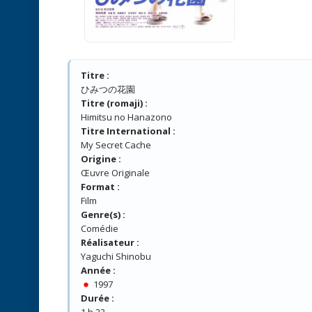
Titre :
ひみつの花園
Titre (romaji) :
Himitsu no Hanazono
Titre International :
My Secret Cache
Origine :
Œuvre Originale
Format :
Film
Genre(s) :
Comédie
Réalisateur :
Yaguchi Shinobu
Année :
1997
Durée :
1 h 23